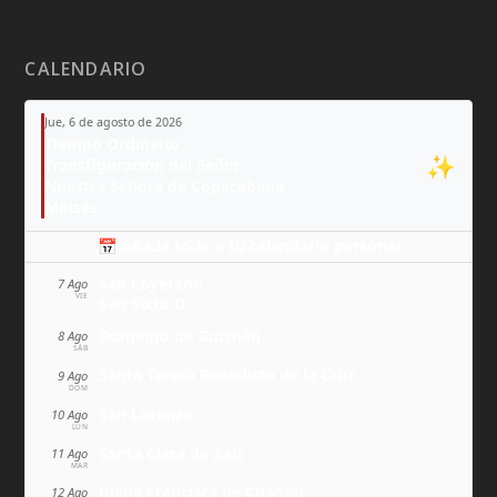
CALENDARIO
Jue, 6 de agosto de 2026
Tiempo Ordinario
✨
Transfiguración del Señor
Nuestra Señora de Copacabana
Moisés
📅 Añade todo a tu calendario personal
San Cayetano
7 Ago
VIE
San Sixto II
Domingo de Guzmán
8 Ago
SÁB
Santa Teresa Benedicta de la Cruz
9 Ago
DOM
San Lorenzo
10 Ago
LUN
Santa Clara de Asís
11 Ago
MAR
Juana Francisca de Chantal
12 Ago