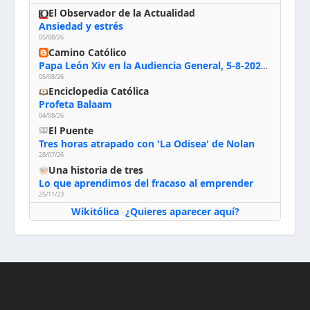
El Observador de la Actualidad
Ansiedad y estrés
05/08/26
Camino Católico
Papa León Xiv en la Audiencia General, 5-8-2026: «Dios en el primer puesto; la oración, nuestra primera obligación; la liturgia, la primera fuente de la vida divina que se nos comunica, la primera escuela de nuestra vida espiritual»
05/08/26
Enciclopedia Católica
Profeta Balaam
04/08/26
El Puente
Tres horas atrapado con 'La Odisea' de Nolan
28/07/26
Una historia de tres
Lo que aprendimos del fracaso al emprender
25/11/23
Wikitólica
¿Quieres aparecer aquí?
·