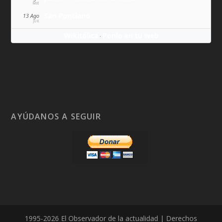
MIÉ
San Ponciano
13 Ago
JUE
Wikitólica
Ponlo en tu web
·
AYÚDANOS A SEGUIR
1995-2026 El Observador de la actualidad | Derechos