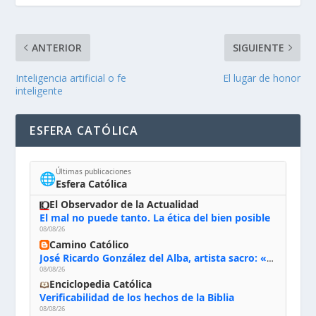
ANTERIOR
SIGUIENTE
Inteligencia artificial o fe
El lugar de honor
inteligente
ESFERA CATÓLICA
Últimas publicaciones
🌐
Esfera Católica
El Observador de la Actualidad
El mal no puede tanto. La ética del bien posible
08/08/26
Camino Católico
José Ricardo González del Alba, artista sacro: «Yo oro, hablo con Dios, le pido al Espíritu Santo su inspiración y siempre pinto rezando el rosario para que sea Él quien actúe a través de mis manos»
08/08/26
Enciclopedia Católica
Verificabilidad de los hechos de la Biblia
08/08/26