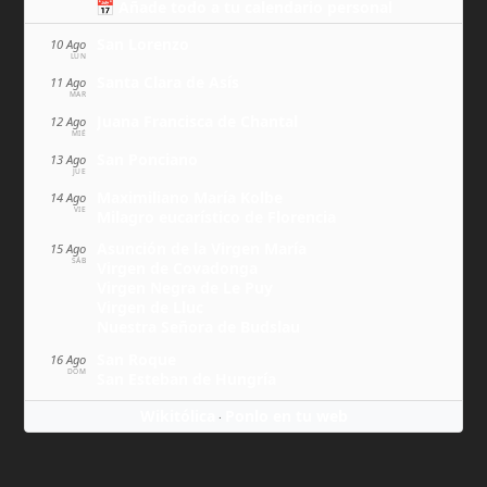
📅 Añade todo a tu calendario personal
San Lorenzo
10 Ago
LUN
Santa Clara de Asís
11 Ago
MAR
Juana Francisca de Chantal
12 Ago
MIÉ
San Ponciano
13 Ago
JUE
Maximiliano María Kolbe
14 Ago
VIE
Milagro eucarístico de Florencia
Asunción de la Virgen María
15 Ago
SÁB
Virgen de Covadonga
Virgen Negra de Le Puy
Virgen de Lluc
Nuestra Señora de Budslau
San Roque
16 Ago
DOM
San Esteban de Hungría
Wikitólica
Ponlo en tu web
·