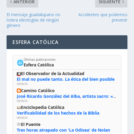
ANTERIOR
SIGUIENTE
El mensaje guadalupano no
Accidentes que podemos
tolera ideologías de ningún
prevenir
género
ESFERA CATÓLICA
Últimas publicaciones
🌐
Esfera Católica
El Observador de la Actualidad
El mal no puede tanto. La ética del bien posible
08/08/26
Camino Católico
José Ricardo González del Alba, artista sacro: «Yo oro, hablo con Dios, le pido al Espíritu Santo su inspiración y siempre pinto rezando el rosario para que sea Él quien actúe a través de mis manos»
08/08/26
Enciclopedia Católica
Verificabilidad de los hechos de la Biblia
08/08/26
El Puente
Tres horas atrapado con 'La Odisea' de Nolan