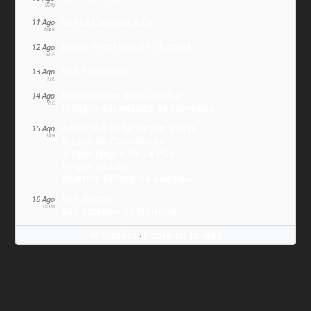
LUN
Santa Clara de Asís
11 Ago
MAR
Juana Francisca de Chantal
12 Ago
MIÉ
San Ponciano
13 Ago
JUE
Maximiliano María Kolbe
14 Ago
VIE
Milagro eucarístico de Florencia
Asunción de la Virgen María
15 Ago
SÁB
Virgen de Covadonga
Virgen Negra de Le Puy
Virgen de Lluc
Nuestra Señora de Budslau
San Roque
16 Ago
DOM
San Esteban de Hungría
Wikitólica
Ponlo en tu web
·