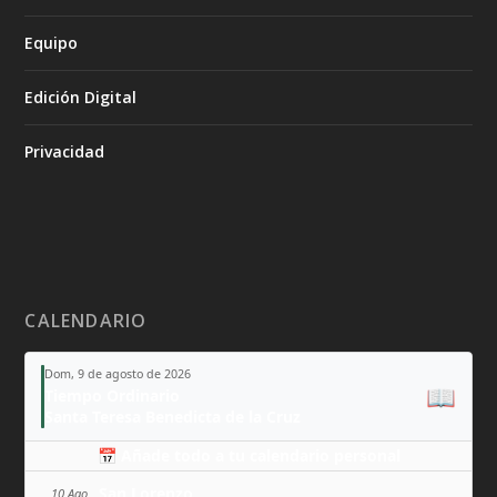
Equipo
Edición Digital
Privacidad
CALENDARIO
Dom, 9 de agosto de 2026
📖
Tiempo Ordinario
Santa Teresa Benedicta de la Cruz
📅 Añade todo a tu calendario personal
San Lorenzo
10 Ago