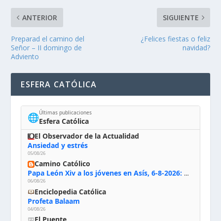
ANTERIOR
SIGUIENTE
Preparad el camino del
¿Felices fiestas o feliz
Señor – II domingo de
navidad?
Adviento
ESFERA CATÓLICA
Últimas publicaciones
🌐
Esfera Católica
El Observador de la Actualidad
Ansiedad y estrés
05/08/26
Camino Católico
Papa León Xiv a los jóvenes en Asís, 6-8-2026: «De san Francisco aprendan la radicalidad evangélica: no los vuelve ciegos ni violentos, sino sensibles, atentos, siempre en el seguimiento de Jesús, humildes y acogiendo a todos»
06/08/26
Enciclopedia Católica
Profeta Balaam
04/08/26
El Puente