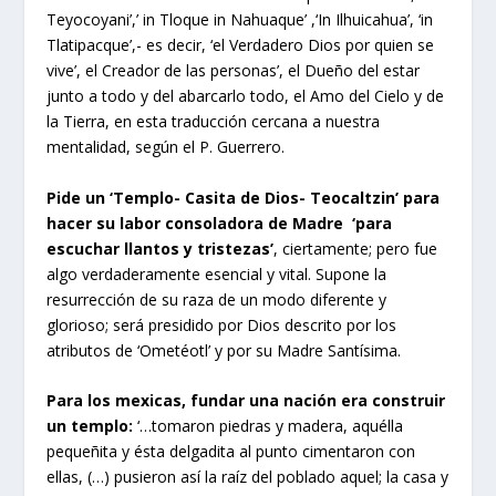
Teyocoyani’,’ in Tloque in Nahuaque’ ,‘In Ilhuicahua’, ‘in
Tlatipacque’,- es decir, ‘el Verdadero Dios por quien se
vive’, el Creador de las personas’, el Dueño del estar
junto a todo y del abarcarlo todo, el Amo del Cielo y de
la Tierra, en esta traducción cercana a nuestra
mentalidad, según el P. Guerrero.
Pide un ‘Templo- Casita de Dios- Teocaltzin’ para
hacer su labor consoladora de Madre ‘para
escuchar llantos y tristezas’
, ciertamente; pero fue
algo verdaderamente esencial y vital. Supone la
resurrección de su raza de un modo diferente y
glorioso; será presidido por Dios descrito por los
atributos de ‘Ometéotl’ y por su Madre Santísima.
Para los mexicas, fundar una nación era construir
un templo:
‘…tomaron piedras y madera, aquélla
pequeñita y ésta delgadita al punto cimentaron con
ellas, (…) pusieron así la raíz del poblado aquel; la casa y