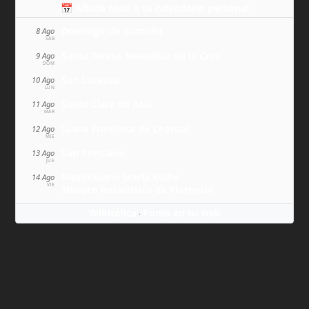
📅 Añade todo a tu calendario personal
Domingo de Guzmán
8 Ago
SÁB
Santa Teresa Benedicta de la Cruz
9 Ago
DOM
San Lorenzo
10 Ago
LUN
Santa Clara de Asís
11 Ago
MAR
Juana Francisca de Chantal
12 Ago
MIÉ
San Ponciano
13 Ago
JUE
Maximiliano María Kolbe
14 Ago
VIE
Milagro eucarístico de Florencia
Wikitólica
Ponlo en tu web
·