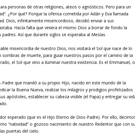
para personas de otras religiones, ateos o agnósticos. Pero para un
idad”. ¿Por qué? Porque la ofensa cometida por Adán y Eva llamada
d. Dios, infinitamente misericordioso, decidió enviar a sus
staba. Hacía falta que viniera el mismo Dios a borrar de fondo la
padres. Así que durante siglos se esperaba al Mesías.
able misericordia de nuestro Dios, nos visitará el Sol que nace de lo
y en sombras de muerte, para guiar nuestros pasos por el camino de la
rado, el Sol que vino a iluminar nuestra existencia. Es el Emmanuel, 
Padre que mandó a su propio Hijo, nacido en este mundo de la
edicar la Buena Nueva, realizar los milagros y prodigios profetizados
us apóstoles, establecer su cabeza visible (el Papa) y entregar su vid
ado.
dor esperado (que es el Hijo Eterno de Dios-Padre). Por ello, decimo
 como “natividad” o gozoso nacimiento de nuestro Redentor que con s
as puertas del cielo.