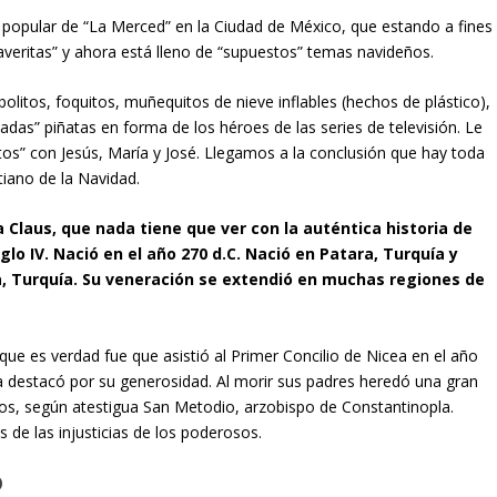
popular de “La Merced” en la Ciudad de México, que estando a fines
veritas” y ahora está lleno de “supuestos” temas navideños.
olitos, foquitos, muñequitos de nieve inflables (hechos de plástico),
adas” piñatas en forma de los héroes de las series de televisión. Le
os” con Jesús, María y José. Llegamos a la conclusión que hay toda
tiano de la Navidad.
 Claus, que nada tiene que ver con la auténtica historia de
iglo IV. Nació en el año 270 d.C. Nació en Patara, Turquía y
ira, Turquía. Su veneración se extendió en muchas regiones de
ue es verdad fue que asistió al Primer Concilio de Nicea en el año
ca destacó por su generosidad. Al morir sus padres heredó una gran
ados, según atestigua San Metodio, arzobispo de Constantinopla.
 de las injusticias de los poderosos.
D