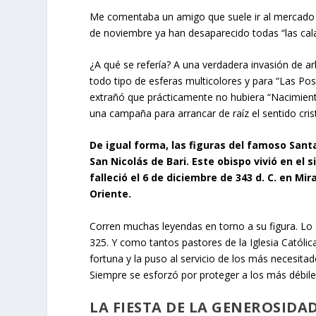
Me comentaba un amigo que suele ir al mercado 
de noviembre ya han desaparecido todas “las cala
¿A qué se refería? A una verdadera invasión de arb
todo tipo de esferas multicolores y para “Las Pos
extrañó que prácticamente no hubiera “Nacimient
una campaña para arrancar de raíz el sentido cris
De igual forma, las figuras del famoso Santa
San Nicolás de Bari. Este obispo vivió en el s
falleció el 6 de diciembre de 343 d. C. en M
Oriente.
Corren muchas leyendas en torno a su figura. Lo q
325. Y como tantos pastores de la Iglesia Católi
fortuna y la puso al servicio de los más necesit
Siempre se esforzó por proteger a los más débiles
LA FIESTA DE LA GENEROSIDA