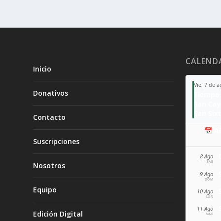
CALEND
Inicio
Vie, 7 de 
Donativos
Tiempo 
San Ca
San Sixt
Contacto
📅 A
Suscripciones
8 Ago
SÁB
Nosotros
9 Ago
DOM
Equipo
10 Ago
LUN
11 Ago
Edición Digital
MAR