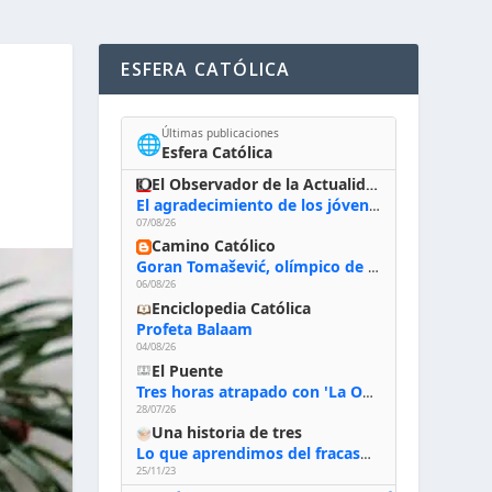
ESFERA CATÓLICA
Últimas publicaciones
🌐
Esfera Católica
El Observador de la Actualidad
El agradecimiento de los jóvenes al Papa: «Hoy nos sentimos Iglesia»
07/08/26
Camino Católico
Goran Tomašević, olímpico de waterpolo: «Al terminar el Camino de Santiago entregué mi vida a Cristo; hablé con Dios y le dije: ‘Estoy listo; estoy a tu servicio. Puedo llevar lo que sea necesario para ti’»
06/08/26
Enciclopedia Católica
Profeta Balaam
04/08/26
El Puente
Tres horas atrapado con 'La Odisea' de Nolan
28/07/26
Una historia de tres
Lo que aprendimos del fracaso al emprender
25/11/23