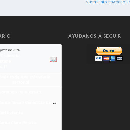
Nacimiento navideño F
ARIO
AYÚDANOS A SEGUIR
agosto de 2026
Ordinario
📖
yetano
o II
ñade todo a tu calendario
personal
Domingo de Guzmán
Santa Teresa Benedicta de la Cruz
San Lorenzo
Santa Clara de Asís