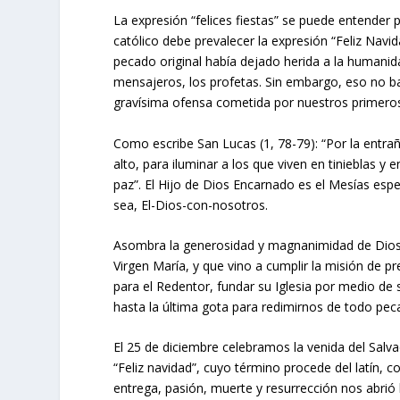
La expresión “felices fiestas” se puede entender 
católico debe prevalecer la expresión “Feliz Nav
pecado original había dejado herida a la humanida
mensajeros, los profetas. Sin embargo, eso no ba
gravísima ofensa cometida por nuestros primeros 
Como escribe San Lucas (1, 78-79): “Por la entrañ
alto, para iluminar a los que viven en tinieblas 
paz”. El Hijo de Dios Encarnado es el Mesías espe
sea, El-Dios-con-nosotros.
Asombra la generosidad y magnanimidad de Dios-
Virgen María, y que vino a cumplir la misión de pr
para el Redentor, fundar su Iglesia por medio de s
hasta la última gota para redimirnos de todo pec
El 25 de diciembre celebramos la venida del Salva
“Feliz navidad”, cuyo término procede del latín,
entrega, pasión, muerte y resurrección nos abrió l