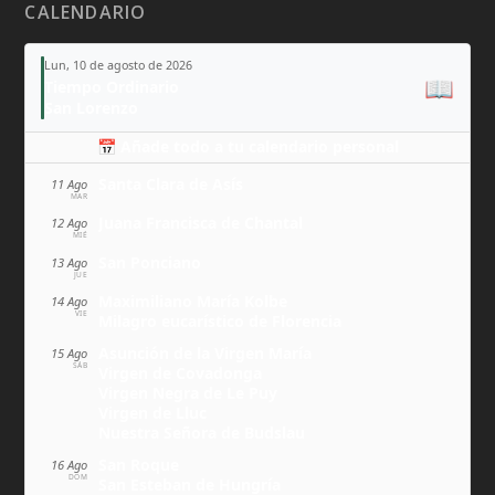
CALENDARIO
Lun, 10 de agosto de 2026
📖
Tiempo Ordinario
San Lorenzo
📅 Añade todo a tu calendario personal
Santa Clara de Asís
11 Ago
MAR
Juana Francisca de Chantal
12 Ago
MIÉ
San Ponciano
13 Ago
JUE
Maximiliano María Kolbe
14 Ago
VIE
Milagro eucarístico de Florencia
Asunción de la Virgen María
15 Ago
SÁB
Virgen de Covadonga
Virgen Negra de Le Puy
Virgen de Lluc
Nuestra Señora de Budslau
San Roque
16 Ago
DOM
San Esteban de Hungría