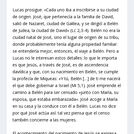
Lucas prosigue: «Cada uno iba a inscribirse a su ciudad
de origen. José, que pertenecía a la familia de David,
salió de Nazaret, ciudad de Galilea, y se dirigió a Belén
de Judea, la ciudad de David» (Lc 2,3-4). Belén no era la
ciudad natal de José, sino el lugar de origen de su tribu,
donde probablemente tenía alguna propiedad familiar:
se entendería mejor, entonces, el viaje a Belén. Pero a
Lucas no le interesan estos detalles: lo que le importa
es que Jesús, a través de José, es de ascendencia
davídica y que, con su nacimiento en Belén, se cumple
la profecía de Miqueas: «Y tú, Belén […] de ti me nacerá
el que debe gobernar a Israel (Mi 5,1). José emprende el
camino a Belén para ser censado «junto con María, su
esposa, que estaba embarazada». José acoge a María
en su casa y la conduce con él a Belén. Lucas no dice
por qué José actúa así: tal vez piensa que el censo
también concierne a las mujeres.
El acontecimiento del nacimiento de Jesús se expresa