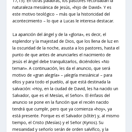
17,15). En otras palabras, los pastores recordaban la
naturaleza mesiánica de Jesús, «hijo de David». Y es
este motivo teológico – más que la historicidad del
acontecimiento – lo que a Lucas le interesa destacar.
La aparición del ángel y de la «gloria», es decir, el
esplendor y la majestad de Dios, que los llena de luz en
la oscuridad de la noche, asusta a los pastores, hasta el
punto de que antes de anunciarles el nacimiento de
Jesús el ángel debe tranquilizarlos, diciéndoles «No
teman». A continuación, les da el anuncio, que será
motivo de «gran alegría» – ¡alegría mesiánica! – para
ellos y para todo el pueblo, al que está destinada la
salvación: «Hoy, en la ciudad de David, les ha nacido un
Salvador, que es el Mesías, el Señor». El énfasis del
anuncio se pone en la función que el recién nacido
tendrá que cumplir, pero que ya comienza «hoy», ya
está presente. Porque es el Salvador (sôtèr) y, al mismo
tiempo, el Cristo (Mesías) y el Señor (Kyrios). Su
mesianidad y señorío serán de orden salvífico, y la