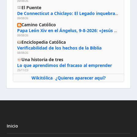
09/08/26
El Puente
De Connecticut a Chiclayo: El Legado inquebrantable de Monseñor Juan Tomis Stack
09/08/26
Camino Católico
Papa León Xiv en el Ángelus, 9-8-2026: «Jesús no nos abandona y si lo acogemos con humildad con la oración, los sacramentos y la escucha de su Palabra, en Él encontraremos paz, luz y fuerza para nuestro camino»
09/08/26
Enciclopedia Católica
Verificabilidad de los hechos de la Biblia
08/08/26
Una historia de tres
Lo que aprendimos del fracaso al emprender
25/11/23
Wikitólica
¿Quieres aparecer aquí?
·
Inicio