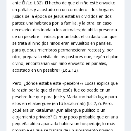
ante Él (Lc 1,32). El hecho de que el niño esté envuelto
en pañales y acostado en un comedero – los hogares
judíos de la época de Jesús estaban divididos en dos
partes: una habitada por la familia, y la otra, en caso
necesario, destinada a los animales; de ahí la presencia
de un pesebre – indica, por un lado, el cuidado con que
se trata al niño (los niños eran envueltos en pañales,
para que sus miembros permanecieran rectos) y, por
otro, prepara la visita de los pastores que, según el plan
divino, encontrarían «un niño envuelto en pañales,
acostado en un pesebre» (Lc 2,12).
Pero, ¿dónde estaba este «pesebre»? Lucas explica que
la razón por la que el niño Jesús fue colocado en un
pesebre fue que para José y María «no había lugar para
ellos en el albergue» (en tô katalumati) (Lc 2,7). Pero,
¿qué era un kataluma? ¿Un albergue público o un
alojamiento privado? Es muy poco probable que en una
pequeña aldea apartada hubiera un hospedaje; lo más
probable es que se tratara de un alojamiento privado