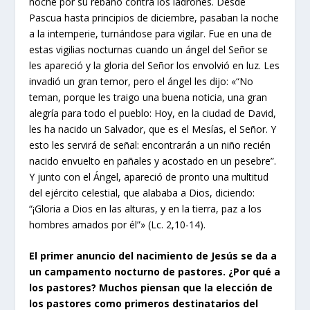
noche por su rebaño contra los ladrones. Desde
Pascua hasta principios de diciembre, pasaban la noche
a la intemperie, turnándose para vigilar. Fue en una de
estas vigilias nocturnas cuando un ángel del Señor se
les apareció y la gloria del Señor los envolvió en luz. Les
invadió un gran temor, pero el ángel les dijo: «“No
teman, porque les traigo una buena noticia, una gran
alegría para todo el pueblo: Hoy, en la ciudad de David,
les ha nacido un Salvador, que es el Mesías, el Señor. Y
esto les servirá de señal: encontrarán a un niño recién
nacido envuelto en pañales y acostado en un pesebre”.
Y junto con el Ángel, apareció de pronto una multitud
del ejército celestial, que alababa a Dios, diciendo:
“¡Gloria a Dios en las alturas, y en la tierra, paz a los
hombres amados por él”» (Lc. 2,10-14).
El primer anuncio del nacimiento de Jesús se da a
un campamento nocturno de pastores. ¿Por qué a
los pastores? Muchos piensan que la elección de
los pastores como primeros destinatarios del