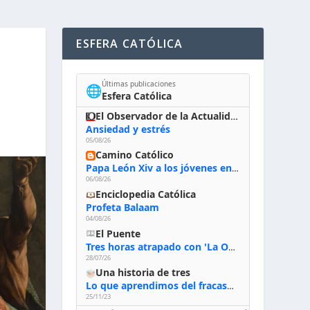
ESFERA CATÓLICA
Últimas publicaciones
🌐
Esfera Católica
El Observador de la Actualidad
Ansiedad y estrés
05/08/26
Camino Católico
Papa León Xiv a los jóvenes en Asís, 6-8-2026: «De san Francisco aprendan la radicalidad evangélica: no los vuelve ciegos ni violentos, sino sensibles, atentos, siempre en el seguimiento de Jesús, humildes y acogiendo a todos»
06/08/26
Enciclopedia Católica
Profeta Balaam
04/08/26
El Puente
Tres horas atrapado con 'La Odisea' de Nolan
28/07/26
Una historia de tres
Lo que aprendimos del fracaso al emprender
25/11/23