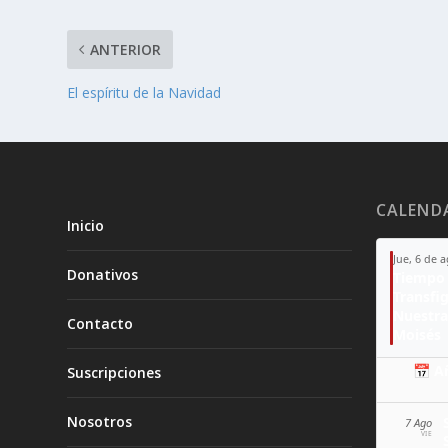
ANTERIOR
El espíritu de la Navidad
CALEND
Inicio
Jue, 6 de 
Donativos
Tiempo 
Transfi
Nuestra
Contacto
Moisés
📅 A
Suscripciones
Nosotros
7 Ago
VIE