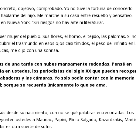
to concreto, objetivo, comprobado. Yo no tuve la fortuna de conocerlo
hablarme del hijo. Me marché a su casa entre resuelto y pensativo.
n Nueva York: “Sin riesgos no hay arte ni literatura”.
 mujer del pueblo. Sus flores, el horno, el tejido, las palomas. Si n
ubrir el trasmundo en esos ojos casi tímidos, el peso del infinito en l
ucas, me dijo con una sonrisa.
luz de una tarde con nubes mansamente redondas. Pensé en
ia en ustedes, los periodistas del siglo XX que pueden recoge
grabadoras y las cámaras. Yo solo podía contar con la memoria
el; porque se recuerda únicamente lo que se ama.
Jesús desde su nacimiento, con no sé qué palabras entrecortadas. Los
gunten ustedes a Mauriac, Papini, Plinio Salgado, Kazantzakis, Martí
ir es otra suerte de sufrir.