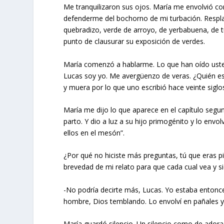
Me tranquilizaron sus ojos. María me envolvió 
defenderme del bochorno de mi turbación. Respl
quebradizo, verde de arroyo, de yerbabuena, de t
punto de clausurar su exposición de verdes.
María comenzó a hablarme. Lo que han oído usted
Lucas soy yo. Me avergüenzo de veras. ¿Quién es 
y muera por lo que uno escribió hace veinte siglo
María me dijo lo que aparece en el capítulo segund
parto. Y dio a luz a su hijo primogénito y lo envo
ellos en el mesón”.
¿Por qué no hiciste más preguntas, tú que eras p
brevedad de mi relato para que cada cual vea y si
-No podría decirte más, Lucas. Yo estaba entonc
hombre, Dios temblando. Lo envolví en pañales y 
María guardó silencio. Un silencio como de adora