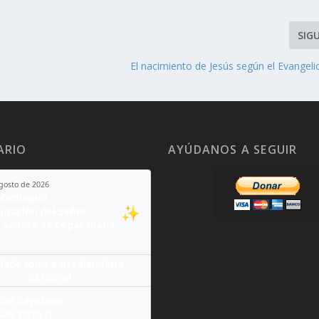
SIG
El nacimiento de Jesús según el Evangel
ARIO
AYÚDANOS A SEGUIR
agosto de 2026
Ordinario
✨
guración del Señor
 Señora de Copacabana
ñade todo a tu calendario
personal
San Cayetano
San Sixto II