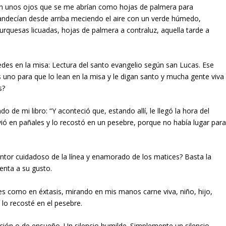
con unos ojos que se me abrían como hojas de palmera para
andecían desde arriba meciendo el aire con un verde húmedo,
urquesas licuadas, hojas de palmera a contraluz, aquella tarde a
es en la misa: Lectura del santo evangelio según san Lucas. Ese
uno para que lo lean en la misa y le digan santo y mucha gente viva
s?
o de mi libro: “Y aconteció que, estando allí, le llegó la hora del
lvió en pañales y lo recostó en un pesebre, porque no había lugar par
intor cuidadoso de la línea y enamorado de los matices? Basta la
enta a su gusto.
es como en éxtasis, mirando en mis manos carne viva, niño, hijo,
lo recosté en el pesebre.
ción o de ensueño. Un silencio humilde. Simplemente un silencio.