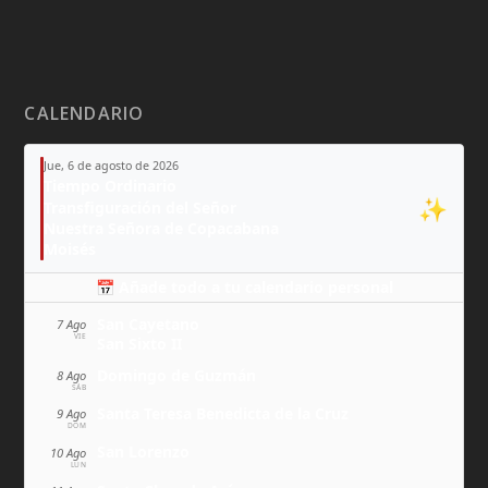
CALENDARIO
Jue, 6 de agosto de 2026
Tiempo Ordinario
✨
Transfiguración del Señor
Nuestra Señora de Copacabana
Moisés
📅 Añade todo a tu calendario personal
San Cayetano
7 Ago
VIE
San Sixto II
Domingo de Guzmán
8 Ago
SÁB
Santa Teresa Benedicta de la Cruz
9 Ago
DOM
San Lorenzo
10 Ago
LUN