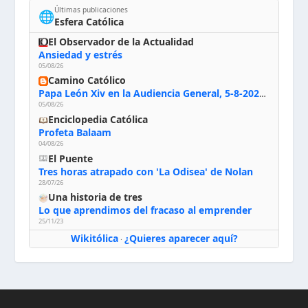
Últimas publicaciones
🌐
Esfera Católica
El Observador de la Actualidad
Ansiedad y estrés
05/08/26
Camino Católico
Papa León Xiv en la Audiencia General, 5-8-2026: «Dios en el primer puesto; la oración, nuestra primera obligación; la liturgia, la primera fuente de la vida divina que se nos comunica, la primera escuela de nuestra vida espiritual»
05/08/26
Enciclopedia Católica
Profeta Balaam
04/08/26
El Puente
Tres horas atrapado con 'La Odisea' de Nolan
28/07/26
Una historia de tres
Lo que aprendimos del fracaso al emprender
25/11/23
Wikitólica
¿Quieres aparecer aquí?
·