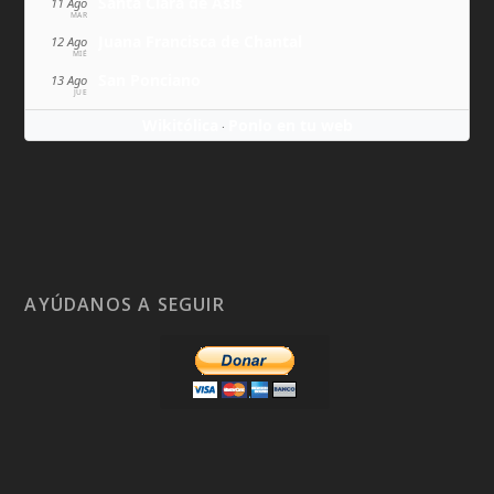
Santa Clara de Asís
11 Ago
MAR
Juana Francisca de Chantal
12 Ago
MIÉ
San Ponciano
13 Ago
JUE
Wikitólica
Ponlo en tu web
·
AYÚDANOS A SEGUIR