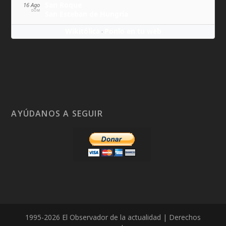
San Roque
16 Ago
DOM
San Esteban de Hungría
Wikitólica
Ponlo en tu web
·
AYÚDANOS A SEGUIR
1995-2026 El Observador de la actualidad | Derechos