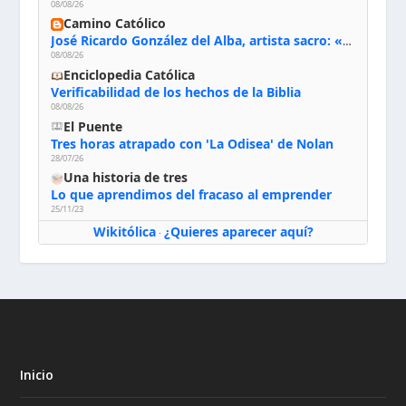
08/08/26
Camino Católico
José Ricardo González del Alba, artista sacro: «Yo oro, hablo con Dios, le pido al Espíritu Santo su inspiración y siempre pinto rezando el rosario para que sea Él quien actúe a través de mis manos»
08/08/26
Enciclopedia Católica
Verificabilidad de los hechos de la Biblia
08/08/26
El Puente
Tres horas atrapado con 'La Odisea' de Nolan
28/07/26
Una historia de tres
Lo que aprendimos del fracaso al emprender
25/11/23
Wikitólica
¿Quieres aparecer aquí?
·
Inicio