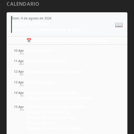
CALENDARIO
Dom, 9 de agosto de 2026
📖
Tiempo Ordinario
Santa Teresa Benedicta de la Cruz
📅 Añade todo a tu calendario personal
San Lorenzo
10 Ago
LUN
Santa Clara de Asís
11 Ago
MAR
Juana Francisca de Chantal
12 Ago
MIÉ
San Ponciano
13 Ago
JUE
Maximiliano María Kolbe
14 Ago
VIE
Milagro eucarístico de Florencia
Asunción de la Virgen María
15 Ago
SÁB
Virgen de Covadonga
Virgen Negra de Le Puy
Virgen de Lluc
Nuestra Señora de Budslau