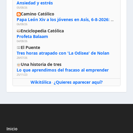
Ansiedad y estrés
05/08/26
Camino Católico
Papa León Xiv a los jóvenes en Asís, 6-8-2026: «De san Francisco aprendan la radicalidad evangélica: no los vuelve ciegos ni violentos, sino sensibles, atentos, siempre en el seguimiento de Jesús, humildes y acogiendo a todos»
06/08/26
Enciclopedia Católica
Profeta Balaam
04/08/26
El Puente
Tres horas atrapado con 'La Odisea' de Nolan
28/07/26
Una historia de tres
Lo que aprendimos del fracaso al emprender
25/11/23
Wikitólica
¿Quieres aparecer aquí?
·
Inicio