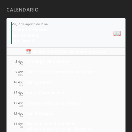
CALENDARIO
Vie, 7 de agosto de 2026
Tiempo Ordinario
📖
San Cayetano
San Sixto II
📅 Añade todo a tu calendario personal
Domingo de Guzmán
8 Ago
SÁB
Santa Teresa Benedicta de la Cruz
9 Ago
DOM
San Lorenzo
10 Ago
LUN
Santa Clara de Asís
11 Ago
MAR
Juana Francisca de Chantal
12 Ago
MIÉ
San Ponciano
13 Ago
JUE
Maximiliano María Kolbe
14 Ago
VIE
Milagro eucarístico de Florencia