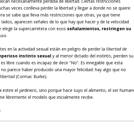
plican necesariamente pérdida de libertad. Ciertas restricciones
chas veces conlleva perder la libertad y llegar a donde no se quiere
era se sabe que lleva más restricciones que otras, ya que tiene
 lados, aparecen señales de lo que hay que hacer y de la velocidad
 elegir la supercarretera con esos
señalamientos, restringen su
uso.
es en la actividad sexual están en peligro de perder la
libertad de
mperioso instinto sexual
y al menor dictado del instinto, pierden su
es libre cuando es incapaz de decir “No”. Es innegable que esta
a no parece haber producido una mayor felicidad: hay algo que no
libertad
(Cormac Burke).
estire el jardinero, sino porque hace suyo el alimento, el ser human
 libremente el modelo que inicialmente recibe.
y