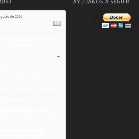
ARIO
AYÚDANOS A SEGUIR
agosto de 2026
📖
Ordinario
o de Guzmán
ñade todo a tu calendario
personal
Santa Teresa Benedicta de la Cruz
San Lorenzo
Santa Clara de Asís
Juana Francisca de Chantal
San Ponciano
Maximiliano María Kolbe
Milagro eucarístico de Florencia
Asunción de la Virgen María
Virgen de Covadonga
Virgen Negra de Le Puy