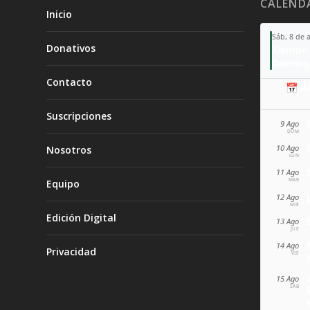
CALEND
Inicio
Sáb, 8 de 
Donativos
Tiempo 
Doming
Contacto
📅 A
Suscripciones
9 Ago
DOM
10 Ago
Nosotros
LUN
11 Ago
MAR
Equipo
12 Ago
MIÉ
Edición Digital
13 Ago
JUE
14 Ago
Privacidad
VIE
15 Ago
SÁB