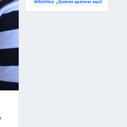
Wikitólica
¿Quieres aparecer aquí?
·
a