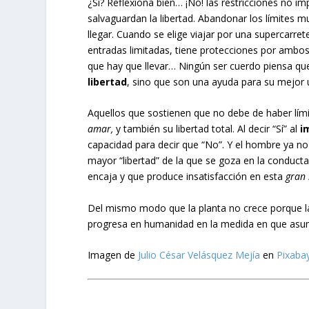
¿Sí? Reflexiona bien… ¡No! las restricciones no im
salvaguardan la libertad. Abandonar los límites mu
llegar. Cuando se elige viajar por una supercarret
entradas limitadas, tiene protecciones por ambos
que hay que llevar… Ningún ser cuerdo piensa que
libertad
, sino que son una ayuda para su mejor 
Aquellos que sostienen que no debe de haber límit
amar,
y también su libertad total. Al decir “Sí” al
i
capacidad para decir que “No”. Y el hombre ya no 
mayor “libertad” de la que se goza en la conduct
encaja y que produce insatisfacción en esta
gran 
Del mismo modo que la planta no crece porque la 
progresa en humanidad en la medida en que asume
Imagen de
Julio César Velásquez Mejía
en
Pixaba