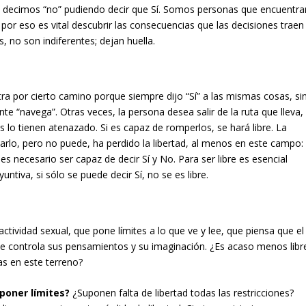
o decimos “no” pudiendo decir que Sí. Somos personas que encuentra
 por eso es vital descubrir las consecuencias que las decisiones traen
 no son indiferentes; dejan huella.
ra por cierto camino porque siempre dijo “Sí” a las mismas cosas, si
te “navega”. Otras veces, la persona desea salir de la ruta que lleva,
s lo tienen atenazado. Si es capaz de romperlos, se hará libre. La
rlo, pero no puede, ha perdido la libertad, al menos en este campo:
es necesario ser capaz de decir Sí y No. Para ser libre es esencial
untiva, si sólo se puede decir Sí, no se es libre.
tividad sexual, que pone límites a lo que ve y lee, que piensa que el
e controla sus pensamientos y su imaginación. ¿Es acaso menos libr
as en este terreno?
poner límites?
¿Suponen falta de libertad todas las restricciones?