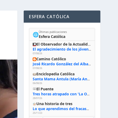
ESFERA CATÓLICA
Últimas publicaciones
🌐
Esfera Católica
El Observador de la Actualidad
El agradecimiento de los jóvenes al Papa: «Hoy nos sentimos Iglesia»
07/08/26
Camino Católico
José Ricardo González del Alba, artista sacro: «Yo oro, hablo con Dios, le pido al Espíritu Santo su inspiración y siempre pinto rezando el rosario para que sea Él quien actúe a través de mis manos»
07/08/26
Enciclopedia Católica
Santa Mama Antula (María Antonia de Paz y Figueroa)
06/08/26
El Puente
Tres horas atrapado con 'La Odisea' de Nolan
28/07/26
Una historia de tres
Lo que aprendimos del fracaso al emprender
25/11/23