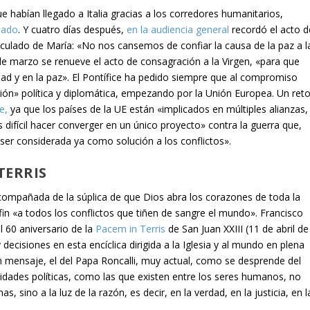
ue habían llegado a Italia gracias a los corredores humanitarios,
sado
. Y cuatro días después,
en la audiencia general
recordó el acto d
culado de María: «No nos cansemos de confiar la causa de la paz a l
de marzo se renueve el acto de consagración a la Virgen, «para que
dad y en la paz». El Pontífice ha pedido siempre que al compromiso
ón» política y diplomática, empezando por la Unión Europea. Un ret
e,
ya que los países de la UE están «implicados en múltiples alianzas,
s difícil hacer converger en un único proyecto» contra la guerra que,
ser considerada ya como solución a los conflictos».
TERRIS
compañada de la súplica de que Dios abra los corazones de toda la
in «a todos los conflictos que tiñen de sangre el mundo». Francisco
l 60 aniversario de la
Pacem in Terris
de San Juan XXIII (11 de abril de
decisiones en esta encíclica dirigida a la Iglesia y al mundo en plena
Un mensaje, el del Papa Roncalli, muy actual, como se desprende del
nidades políticas, como las que existen entre los seres humanos, no
, sino a la luz de la razón, es decir, en la verdad, en la justicia, en l