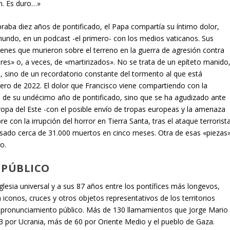
n. Es duro…»
raba diez años de pontificado, el Papa compartía su íntimo dolor,
mundo, en un podcast -el primero- con los medios vaticanos. Sus
nes que murieron sobre el terreno en la guerra de agresión contra
ires» o, a veces, de «martirizados». No se trata de un epíteto manido
 sino de un recordatorio constante del tormento al que está
ero de 2022. El dolor que Francisco viene compartiendo con la
de su undécimo año de pontificado, sino que se ha agudizado ante
uropa del Este -con el posible envío de tropas europeas y la amenaza
 con la irrupción del horror en Tierra Santa, tras el ataque terrorist
ausado cerca de 31.000 muertos en cinco meses. Otra de esas «piezas
o.
 PÚBLICO
glesia universal y a sus 87 años entre los pontífices más longevos,
 iconos, cruces y otros objetos representativos de los territorios
a pronunciamiento público. Más de 130 llamamientos que Jorge Mario
 por Ucrania, más de 60 por Oriente Medio y el pueblo de Gaza.