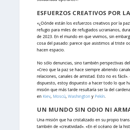
ESFUERZOS CREATIVOS POR LA
«¿Dónde están los esfuerzos creativos por la pa
refugio para miles de refugiados ucranianos, durant
de 2023. En el mundo en que vivimos, sin embargo,
cosa del pasado: parece que asistimos al triste oc
hacen espacio.
No sólo denuncias, sino también perspectivas de
«Creo que la paz se hace siempre abriendo canale
relaciones, canales de amistad. Esto no es fácil»
dispuesto, estoy dispuesto a hacer todo lo que h
misión que más tarde resultaría ser la del carde
en
Kiev
,
Moscú
,
Washington
y
Pekín
.
UN MUNDO SIN ODIO NI ARM
Una misión que ha cristalizado en su propio tra
también de «creatividad». «En el océano de la hi