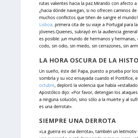
rutas valientes hacia la paz.Mirando con afecto a 
¿hacia dónde navegan, si no ofrecen caminos de pa
muchos conflictos que tiñen de sangre el mundo?
Lisboa,
primera cita de su viaje a Portugal para l
jóvenes.Quienes, subrayó en la audiencia genera
es posible: ¡un mundo de hermanos y hermanas, 
codo, sin odio, sin miedo, sin cerrazones, sin arm
LA HORA OSCURA DE LA HIST
Un sueño, éste del Papa, puesto a prueba por los
sombría y su voz ensayada cuando el Pontífice, e
octubre
, deploró la violencia que había «estalla
Apostólico dijo: «Por favor, detengan los ataque
a ninguna solución, sino sólo a la muerte y al suf
es una derrota!».
SIEMPRE UNA DERROTA
«La guerra es una derrota», también un leitmotiv