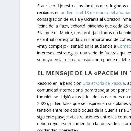
Francisco dijo esto a las familias de refugiados q
recibidas en
audiencia el 18 de marzo del año pa
consagración de Rusia y Ucrania al Corazón Inma
Reina de la Paz», exhortó, pidiendo que cada 25 
Ella, que es Madre, nos proteja a todos en la uni
espiritual corresponda «un compromiso de cohesi
«muy complejo», señaló en la audiencia a
Comec
intereses, estrategias, una serie de fuerzas que e
subrayó en la misma ocasión, «no puede ni debe 
EL MENSAJE DE LA «PACEM IN 
Resonó en la bendición
Urbi et Orbi de Pascua
, a
comunidad internacional para trabajar por poner f
también se dirigió a los jefes de las naciones en e
2023), pidiéndoles que se inspiren en sus planes y 
tensión entre los dos bloques de la Guerra Fría.
siguiente pasaje: «Las relaciones entre las comu
deben regularse recurriendo a la fuerza de las armas
solidaridad operante».