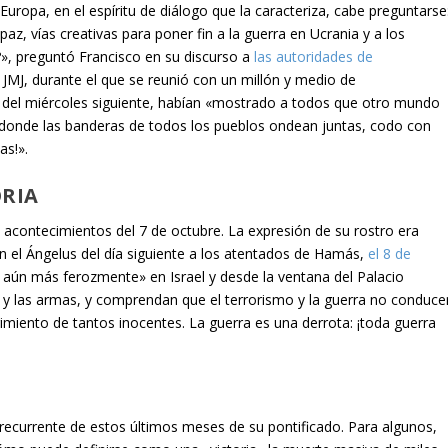
Europa, en el espíritu de diálogo que la caracteriza, cabe preguntarse
z, vías creativas para poner fin a la guerra en Ucrania y a los
», preguntó Francisco en su discurso a
las autoridades de
a JMJ, durante el que se reunió con un millón y medio de
l del miércoles siguiente, habían «mostrado a todos que otro mundo
donde las banderas de todos los pueblos ondean juntas, codo con
as!».
ORIA
 acontecimientos del 7 de octubre. La expresión de su rostro era
n el Ángelus del día siguiente a los atentados de Hamás,
el 8 de
do aún más ferozmente» en Israel y desde la ventana del Palacio
s y las armas, y comprendan que el terrorismo y la guerra no conduce
rimiento de tantos inocentes. La guerra es una derrota: ¡toda guerra
 recurrente de estos últimos meses de su pontificado. Para algunos,