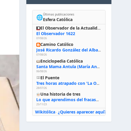
Últimas publicaciones
🌐
Esfera Católica
El Observador de la Actualidad
El Observador 1622
07/08/26
Camino Católico
José Ricardo González del Alba, artista sacro: «Yo oro, hablo con Dios, le pido al Espíritu Santo su inspiración y siempre pinto rezando el rosario para que sea Él quien actúe a través de mis manos»
07/08/26
Enciclopedia Católica
Santa Mama Antula (María Antonia de Paz y Figueroa)
06/08/26
El Puente
Tres horas atrapado con 'La Odisea' de Nolan
28/07/26
Una historia de tres
Lo que aprendimos del fracaso al emprender
25/11/23
Wikitólica
¿Quieres aparecer aquí?
·