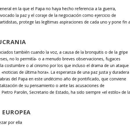
eneral en la que el Papa no haya hecho referencia a la guerra,
nvocado la paz y el coraje de la negociación como ejercicio de
artidistas, protege las legítimas aspiraciones de cada uno y pone fin 
UCRANIA
iados también cuando la voz, a causa de la bronquitis o de la gripe
meses, no lo permitía- o a menudo breves observaciones, fugaces
a costumbre o al cinismo por los que incluso el drama de un ataque
a «noticias de última hora». La esperanza de una paz justa y duradera
alabras del Papa en este undécimo año de pontificado, que conviene
talización de su pensamiento o ante las acusaciones de
ietro Parolin, Secretario de Estado, ha sido siempre «el estilo» de l
N EUROPEA
ezar por ella