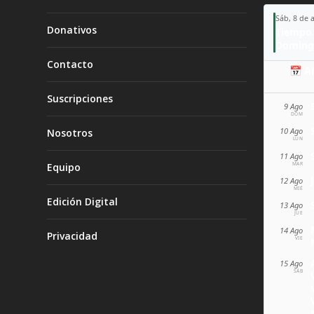
Sáb, 8 de 
Donativos
Tiempo 
Doming
Contacto
📅 A
Suscripciones
9 Ago
DOM
10 Ago
Nosotros
LUN
11 Ago
MAR
Equipo
12 Ago
MIÉ
Edición Digital
13 Ago
JUE
14 Ago
Privacidad
VIE
15 Ago
SÁB