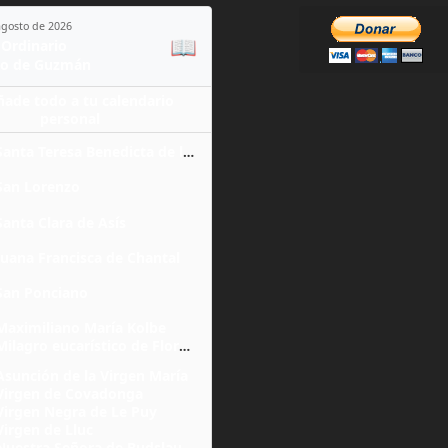
agosto de 2026
📖
Ordinario
o de Guzmán
ñade todo a tu calendario
personal
Santa Teresa Benedicta de la Cruz
San Lorenzo
Santa Clara de Asís
Juana Francisca de Chantal
San Ponciano
Maximiliano María Kolbe
Milagro eucarístico de Florencia
Asunción de la Virgen María
Virgen de Covadonga
Virgen Negra de Le Puy
Virgen de Lluc
Nuestra Señora de Budslau