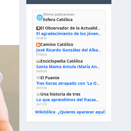
Últimas publicaciones
🌐
Esfera Católica
El Observador de la Actualidad
El agradecimiento de los jóvenes al Papa: «Hoy nos sentimos Iglesia»
07/08/26
Camino Católico
José Ricardo González del Alba, artista sacro: «Yo oro, hablo con Dios, le pido al Espíritu Santo su inspiración y siempre pinto rezando el rosario para que sea Él quien actúe a través de mis manos»
07/08/26
Enciclopedia Católica
Santa Mama Antula (María Antonia de Paz y Figueroa)
06/08/26
El Puente
Tres horas atrapado con 'La Odisea' de Nolan
28/07/26
Una historia de tres
Lo que aprendimos del fracaso al emprender
25/11/23
Wikitólica
¿Quieres aparecer aquí?
·