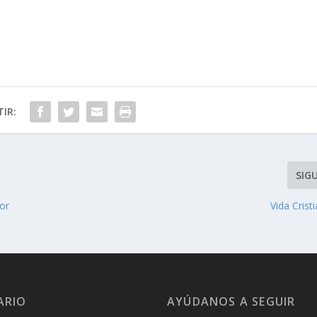
IR:
SIG
or
Vida Crist
ARIO
AYÚDANOS A SEGUIR