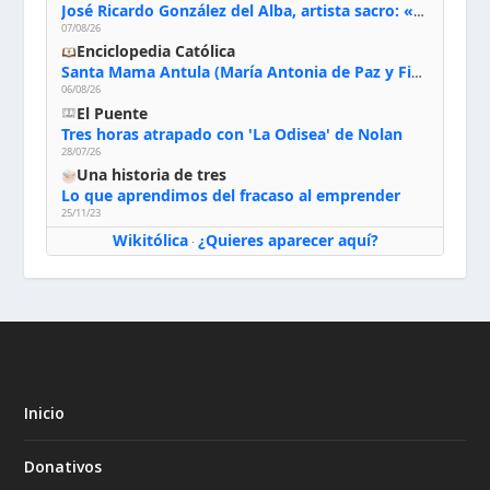
José Ricardo González del Alba, artista sacro: «Yo oro, hablo con Dios, le pido al Espíritu Santo su inspiración y siempre pinto rezando el rosario para que sea Él quien actúe a través de mis manos»
07/08/26
Enciclopedia Católica
Santa Mama Antula (María Antonia de Paz y Figueroa)
06/08/26
El Puente
Tres horas atrapado con 'La Odisea' de Nolan
28/07/26
Una historia de tres
Lo que aprendimos del fracaso al emprender
25/11/23
Wikitólica
¿Quieres aparecer aquí?
·
Inicio
Donativos