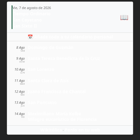
Vie, 7 de agosto de 2026
Tiempo Ordinario
📖
San Cayetano
San Sixto II
📅 Añade todo a tu calendario personal
Domingo de Guzmán
8 Ago
SÁB
Santa Teresa Benedicta de la Cruz
9 Ago
DOM
San Lorenzo
10 Ago
LUN
Santa Clara de Asís
11 Ago
MAR
Juana Francisca de Chantal
12 Ago
MIÉ
San Ponciano
13 Ago
JUE
Maximiliano María Kolbe
14 Ago
VIE
Milagro eucarístico de Florencia
Wikitólica
Ponlo en tu web
·