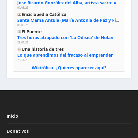
José Ricardo González del Alba, artista sacro: «Yo oro, hablo con Dios, le pido al Espíritu Santo su inspiración y siempre pinto rezando el rosario para que sea Él quien actúe a través de mis manos»
07/08/26
Enciclopedia Católica
Santa Mama Antula (María Antonia de Paz y Figueroa)
06/08/26
El Puente
Tres horas atrapado con 'La Odisea' de Nolan
28/07/26
Una historia de tres
Lo que aprendimos del fracaso al emprender
25/11/23
Wikitólica
¿Quieres aparecer aquí?
·
Inicio
Donativos