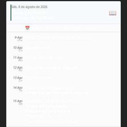
Sáb, 8 de agosto de 2026
📖
Tiempo Ordinario
Domingo de Guzmán
📅 Añade todo a tu calendario personal
Santa Teresa Benedicta de la Cruz
9 Ago
DOM
San Lorenzo
10 Ago
LUN
Santa Clara de Asís
11 Ago
MAR
Juana Francisca de Chantal
12 Ago
MIÉ
San Ponciano
13 Ago
JUE
Maximiliano María Kolbe
14 Ago
VIE
Milagro eucarístico de Florencia
Asunción de la Virgen María
15 Ago
SÁB
Virgen de Covadonga
Virgen Negra de Le Puy
Virgen de Lluc
Nuestra Señora de Budslau