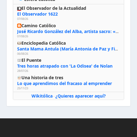
El Observador de la Actualidad
El Observador 1622
07/08/26
Camino Católico
José Ricardo González del Alba, artista sacro: «Yo oro, hablo con Dios, le pido al Espíritu Santo su inspiración y siempre pinto rezando el rosario para que sea Él quien actúe a través de mis manos»
07/08/26
Enciclopedia Católica
Santa Mama Antula (María Antonia de Paz y Figueroa)
06/08/26
El Puente
Tres horas atrapado con 'La Odisea' de Nolan
28/07/26
Una historia de tres
Lo que aprendimos del fracaso al emprender
25/11/23
Wikitólica
¿Quieres aparecer aquí?
·