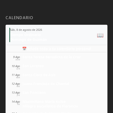
CALENDARIO
Sáb, 8 de agosto de 2026
📖
Tiempo Ordinario
Domingo de Guzmán
📅 Añade todo a tu calendario personal
Santa Teresa Benedicta de la Cruz
9 Ago
DOM
San Lorenzo
10 Ago
LUN
Santa Clara de Asís
11 Ago
MAR
Juana Francisca de Chantal
12 Ago
MIÉ
San Ponciano
13 Ago
JUE
Maximiliano María Kolbe
14 Ago
VIE
Milagro eucarístico de Florencia