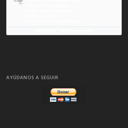
Asunción de la Virgen María
15 Ago
SÁB
Virgen de Covadonga
Virgen Negra de Le Puy
Virgen de Lluc
Nuestra Señora de Budslau
Wikitólica
Ponlo en tu web
·
AYÚDANOS A SEGUIR