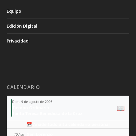
Equipo
Edición Digital
Privacidad
CALENDARIO
Dom, 9 de agosto de 2026
📖
Tiempo Ordinario
Santa Teresa Benedicta de la Cruz
📅 Añade todo a tu calendario personal
San Lorenzo
10 Ago