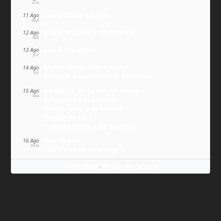
LUN
Santa Clara de Asís
11 Ago
MAR
Juana Francisca de Chantal
12 Ago
MIÉ
San Ponciano
13 Ago
JUE
Maximiliano María Kolbe
14 Ago
VIE
Milagro eucarístico de Florencia
Asunción de la Virgen María
15 Ago
SÁB
Virgen de Covadonga
Virgen Negra de Le Puy
Virgen de Lluc
Nuestra Señora de Budslau
San Roque
16 Ago
DOM
San Esteban de Hungría
Wikitólica
Ponlo en tu web
·