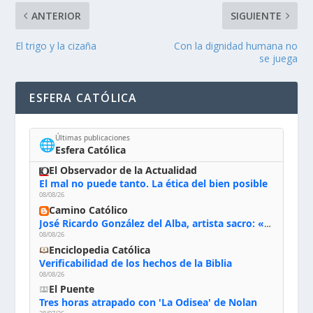
ANTERIOR
SIGUIENTE
El trigo y la cizaña
Con la dignidad humana no
se juega
ESFERA CATÓLICA
Últimas publicaciones
🌐
Esfera Católica
El Observador de la Actualidad
El mal no puede tanto. La ética del bien posible
08/08/26
Camino Católico
José Ricardo González del Alba, artista sacro: «Yo oro, hablo con Dios, le pido al Espíritu Santo su inspiración y siempre pinto rezando el rosario para que sea Él quien actúe a través de mis manos»
08/08/26
Enciclopedia Católica
Verificabilidad de los hechos de la Biblia
08/08/26
El Puente
Tres horas atrapado con 'La Odisea' de Nolan