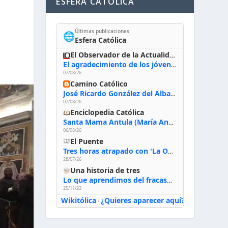
ESFERA CATÓLICA
Últimas publicaciones
🌐
Esfera Católica
El Observador de la Actualidad
El agradecimiento de los jóvenes al Papa: «Hoy nos sentimos Iglesia»
07/08/26
Camino Católico
José Ricardo González del Alba, artista sacro: «Yo oro, hablo con Dios, le pido al Espíritu Santo su inspiración y siempre pinto rezando el rosario para que sea Él quien actúe a través de mis manos»
07/08/26
Enciclopedia Católica
Santa Mama Antula (María Antonia de Paz y Figueroa)
06/08/26
El Puente
Tres horas atrapado con 'La Odisea' de Nolan
28/07/26
Una historia de tres
Lo que aprendimos del fracaso al emprender
25/11/23
Wikitólica
¿Quieres aparecer aquí?
·