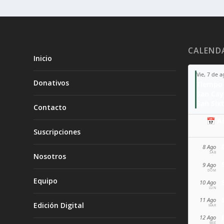
CALEND
Inicio
Vie, 7 de 
Donativos
Tiempo 
San Ca
San Sixt
Contacto
📅 A
Suscripciones
8 Ago
SÁB
Nosotros
9 Ago
DOM
Equipo
10 Ago
LUN
11 Ago
Edición Digital
MAR
12 Ago
MIÉ