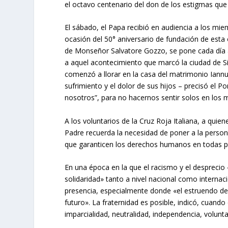
el octavo centenario del don de los estigmas que
El sábado, el Papa recibió en audiencia a los mie
ocasión del 50° aniversario de fundación de esta 
de Monseñor Salvatore Gozzo, se pone cada día al
a aquel acontecimiento que marcó la ciudad de S
comenzó a llorar en la casa del matrimonio Iannus
sufrimiento y el dolor de sus hijos – precisó el 
nosotros”, para no hacernos sentir solos en los m
A los voluntarios de la Cruz Roja Italiana, a quie
Padre recuerda la necesidad de poner a la perso
que garanticen los derechos humanos en todas p
En una época en la que el racismo y el desprecio 
solidaridad» tanto a nivel nacional como internac
presencia, especialmente donde «el estruendo de 
futuro». La fraternidad es posible, indicó, cuand
imparcialidad, neutralidad, independencia, volunta