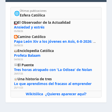
Últimas publicaciones
🌐
Esfera Católica
El Observador de la Actualidad
Ansiedad y estrés
05/08/26
Camino Católico
Papa León Xiv a los jóvenes en Asís, 6-8-2026: «De san Francisco aprendan la radicalidad evangélica: no los vuelve ciegos ni violentos, sino sensibles, atentos, siempre en el seguimiento de Jesús, humildes y acogiendo a todos»
06/08/26
Enciclopedia Católica
Profeta Balaam
04/08/26
El Puente
Tres horas atrapado con 'La Odisea' de Nolan
28/07/26
Una historia de tres
Lo que aprendimos del fracaso al emprender
25/11/23
Wikitólica
¿Quieres aparecer aquí?
·