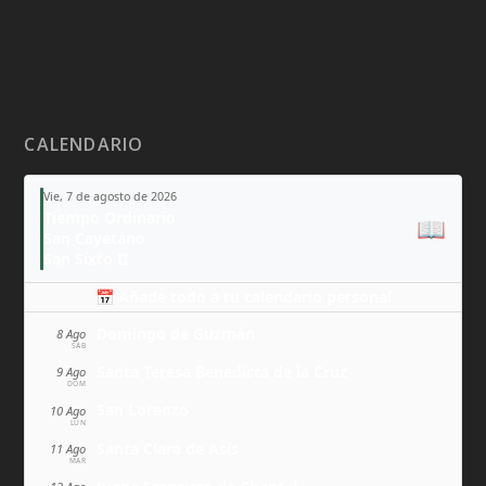
CALENDARIO
Vie, 7 de agosto de 2026
Tiempo Ordinario
📖
San Cayetano
San Sixto II
📅 Añade todo a tu calendario personal
Domingo de Guzmán
8 Ago
SÁB
Santa Teresa Benedicta de la Cruz
9 Ago
DOM
San Lorenzo
10 Ago
LUN
Santa Clara de Asís
11 Ago
MAR