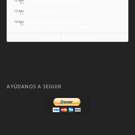
Juana Francisca de Chantal
12 Ago
MIÉ
San Ponciano
13 Ago
JUE
Maximiliano María Kolbe
14 Ago
VIE
Milagro eucarístico de Florencia
Wikitólica
Ponlo en tu web
·
AYÚDANOS A SEGUIR