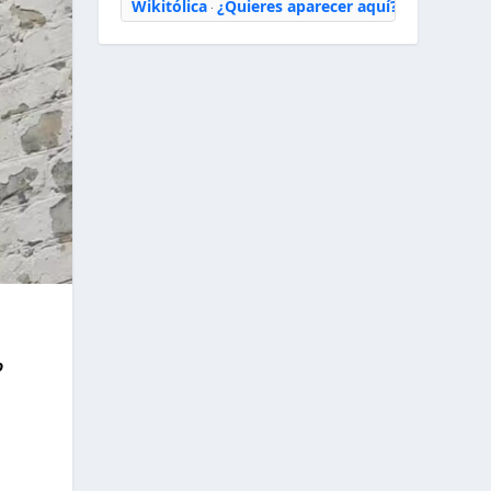
Wikitólica
¿Quieres aparecer aquí?
·
o