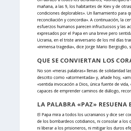
mañana, a las 9, los habitantes de Kiev y de otras
condiciones deplorables». Un llamamiento para q
reconciliación y concordia». A continuación, la 
esfuerzos humanos parecen infructuosos y las ac
expresados por el Papa en una breve pero sentida
Ucrania, en el triste aniversario de los mil días tr
«inmensa tragedia», dice Jorge Mario Bergoglio, s
QUE SE CONVIERTAN LOS CO
No son «meras palabras» llenas de solidaridad la
descrito como «atormentada» y, añade hoy, «amad
«sentida invocación a Dios, única fuente de vida,
capaces de emprender caminos de diálogo, reconc
LA PALABRA «PAZ» RESUENA 
El Papa mira a todos los ucranianos y dice ser 
de los bombardeos cotidianos, ni consolar a los que
ni liberar a los prisioneros, ni mitigar los duros efe