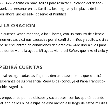
 «PAZ» -escrita en mayúsculas para resaltar el alcance del deseo-,
lva a «resonar en las familias, los hogares y las plazas de la
 ahora, ¡no es así!», observó el Pontífice.
N LA ORACIÓN
de quienes «cada mañana, a las 9 horas, con un “minuto de silencio
 numerosas víctimas causadas por el conflicto, niños y adultos, civile
udo se encuentran en condiciones deplorables». «Me uno a ellos para
, de donde viene la ayuda:
Mi ayuda viene del Señor, que hizo el cielo y
 PEDIRÁ CUENTAS
, «al recoger todas las lágrimas derramadas» por las que «pedirá
 esperanza de su presencia: «Será Dios -concluye el Papa Francisco-
rible tragedia».
, empezando por los obispos y sacerdotes, con los que tú, querido
 lado de los hijos e hijas de esta nación a lo largo de estos mil días