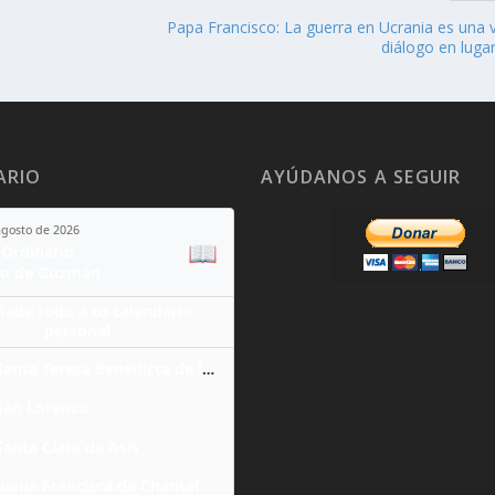
Papa Francisco: La guerra en Ucrania es una 
diálogo en luga
ARIO
AYÚDANOS A SEGUIR
agosto de 2026
📖
Ordinario
o de Guzmán
ñade todo a tu calendario
personal
Santa Teresa Benedicta de la Cruz
San Lorenzo
Santa Clara de Asís
Juana Francisca de Chantal