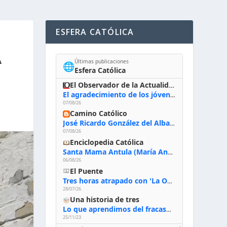
ESFERA CATÓLICA
A
Últimas publicaciones
🌐
Esfera Católica
El Observador de la Actualidad
El agradecimiento de los jóvenes al Papa: «Hoy nos sentimos Iglesia»
07/08/26
Camino Católico
José Ricardo González del Alba, artista sacro: «Yo oro, hablo con Dios, le pido al Espíritu Santo su inspiración y siempre pinto rezando el rosario para que sea Él quien actúe a través de mis manos»
07/08/26
Enciclopedia Católica
Santa Mama Antula (María Antonia de Paz y Figueroa)
06/08/26
El Puente
Tres horas atrapado con 'La Odisea' de Nolan
28/07/26
Una historia de tres
Lo que aprendimos del fracaso al emprender
25/11/23