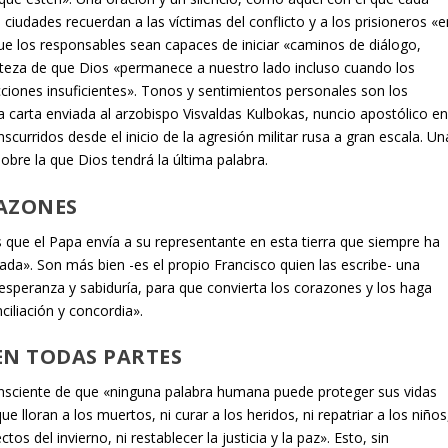
 ciudades recuerdan a las víctimas del conflicto y a los prisioneros «e
ue los responsables sean capaces de iniciar «caminos de diálogo,
certeza de que Dios «permanece a nuestro lado incluso cuando los
ciones insuficientes». Tonos y sentimientos personales son los
 carta enviada al arzobispo Visvaldas Kulbokas, nuncio apostólico e
anscurridos desde el inicio de la agresión militar rusa a gran escala. Un
obre la que Dios tendrá la última palabra.
RAZONES
s que el Papa envía a su representante en esta tierra que siempre ha
a». Son más bien -es el propio Francisco quien las escribe- una
 esperanza y sabiduría, para que convierta los corazones y los haga
iliación y concordia».
EN TODAS PARTES
consciente de que «ninguna palabra humana puede proteger sus vidas
 lloran a los muertos, ni curar a los heridos, ni repatriar a los niños
ctos del invierno, ni restablecer la justicia y la paz». Esto, sin