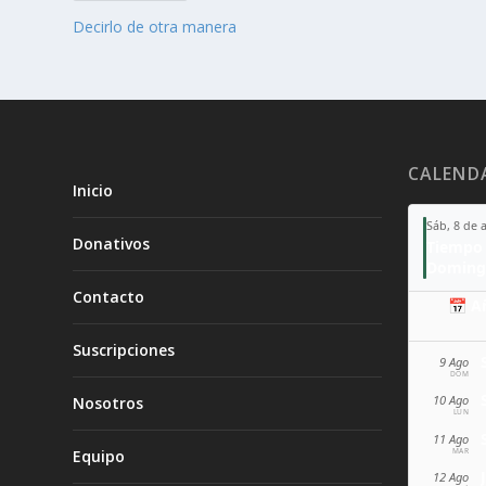
Decirlo de otra manera
CALEND
Inicio
Sáb, 8 de 
Donativos
Tiempo 
Doming
Contacto
📅 A
Suscripciones
9 Ago
DOM
10 Ago
Nosotros
LUN
11 Ago
MAR
Equipo
12 Ago