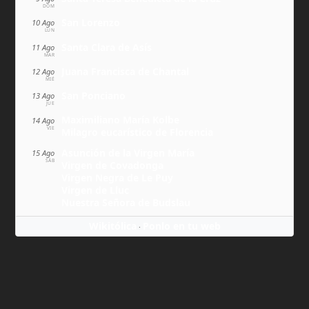
DOM
San Lorenzo
10 Ago
LUN
Santa Clara de Asís
11 Ago
MAR
Juana Francisca de Chantal
12 Ago
MIÉ
San Ponciano
13 Ago
JUE
Maximiliano María Kolbe
14 Ago
VIE
Milagro eucarístico de Florencia
Asunción de la Virgen María
15 Ago
SÁB
Virgen de Covadonga
Virgen Negra de Le Puy
Virgen de Lluc
Nuestra Señora de Budslau
Wikitólica
Ponlo en tu web
·