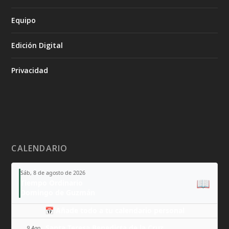
Equipo
Edición Digital
Privacidad
CALENDARIO
Sáb, 8 de agosto de 2026
📖
Tiempo Ordinario
Domingo de Guzmán
📅 Añade todo a tu calendario personal
Santa Teresa Benedicta de la Cruz
9 Ago