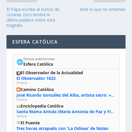
El Papa escribe al nuncio de
Ante lo que no entiendo
Ucrania: Dios tendrá la
última palabra sobre esta
tragedia
ESFERA CATÓLICA
Últimas publicaciones
🌐
Esfera Católica
El Observador de la Actualidad
El Observador 1622
07/08/26
Camino Católico
José Ricardo González del Alba, artista sacro: «Yo oro, hablo con Dios, le pido al Espíritu Santo su inspiración y siempre pinto rezando el rosario para que sea Él quien actúe a través de mis manos»
07/08/26
Enciclopedia Católica
Santa Mama Antula (María Antonia de Paz y Figueroa)
06/08/26
El Puente
Tres horas atrapado con 'La Odisea' de Nolan