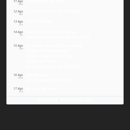
Santa Clara de Asís
11 Ago
MAR
Juana Francisca de Chantal
12 Ago
MIÉ
San Ponciano
13 Ago
JUE
Maximiliano María Kolbe
14 Ago
VIE
Milagro eucarístico de Florencia
Asunción de la Virgen María
15 Ago
SÁB
Virgen de Covadonga
Virgen Negra de Le Puy
Virgen de Lluc
Nuestra Señora de Budslau
San Roque
16 Ago
DOM
San Esteban de Hungría
Beatriz de Silva
17 Ago
LUN
Wikitólica
Ponlo en tu web
·