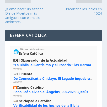
¿Cómo hacer un altar de
Predicar a los indios en
Día de Muertos más
1524
amigable con el medio
ambiente?
ESFERA CATÓLICA
Últimas publicaciones
🌐
Esfera Católica
El Observador de la Actualidad
“La Biblia, el Santísimo y el Rosario”: las Hermanas de Belén, evacuadas por el incendio de Huelva, España
09/08/26
El Puente
De Connecticut a Chiclayo: El Legado inquebrantable de Monseñor Juan Tomis Stack
09/08/26
Camino Católico
Papa León Xiv en el Ángelus, 9-8-2026: «Jesús no nos abandona y si lo acogemos con humildad con la oración, los sacramentos y la escucha de su Palabra, en Él encontraremos paz, luz y fuerza para nuestro camino»
09/08/26
Enciclopedia Católica
Verificabilidad de los hechos de la Biblia