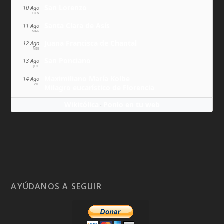
San Lorenzo
10 Ago
LUN
Santa Clara de Asís
11 Ago
MAR
Juana Francisca de Chantal
12 Ago
MIÉ
San Ponciano
13 Ago
JUE
Maximiliano María Kolbe
14 Ago
VIE
Milagro eucarístico de Florencia
Wikitólica
Ponlo en tu web
·
AYÚDANOS A SEGUIR