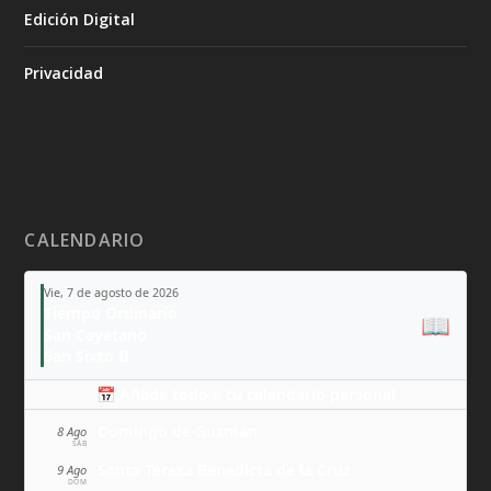
Edición Digital
Privacidad
CALENDARIO
Vie, 7 de agosto de 2026
Tiempo Ordinario
📖
San Cayetano
San Sixto II
📅 Añade todo a tu calendario personal
Domingo de Guzmán
8 Ago
SÁB
Santa Teresa Benedicta de la Cruz
9 Ago
DOM