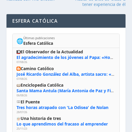
tener experiencia de él
ESFERA CATÓLICA
Últimas publicaciones
🌐
Esfera Católica
El Observador de la Actualidad
El agradecimiento de los jóvenes al Papa: «Hoy nos sentimos Iglesia»
07/08/26
Camino Católico
José Ricardo González del Alba, artista sacro: «Yo oro, hablo con Dios, le pido al Espíritu Santo su inspiración y siempre pinto rezando el rosario para que sea Él quien actúe a través de mis manos»
07/08/26
Enciclopedia Católica
Santa Mama Antula (María Antonia de Paz y Figueroa)
06/08/26
El Puente
Tres horas atrapado con 'La Odisea' de Nolan
28/07/26
Una historia de tres
Lo que aprendimos del fracaso al emprender
25/11/23