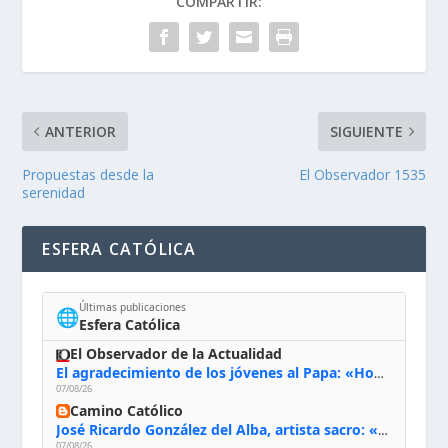
COMPARTIR:
ANTERIOR
SIGUIENTE
Propuestas desde la
El Observador 1535
serenidad
ESFERA CATÓLICA
Últimas publicaciones
🌐
Esfera Católica
El Observador de la Actualidad
El agradecimiento de los jóvenes al Papa: «Hoy nos sentimos Iglesia»
07/08/26
Camino Católico
José Ricardo González del Alba, artista sacro: «Yo oro, hablo con Dios, le pido al Espíritu Santo su inspiración y siempre pinto rezando el rosario para que sea Él quien actúe a través de mis manos»
07/08/26