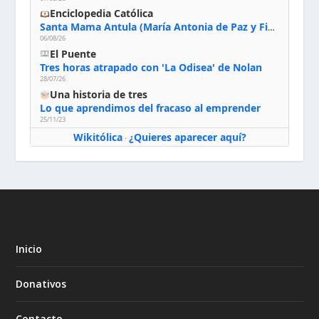
Enciclopedia Católica
Santa Mama Antula (María Antonia de Paz y Figueroa)
06/08/26
El Puente
Tres horas atrapado con 'La Odisea' de Nolan
28/07/26
Una historia de tres
Lo que aprendimos del fracaso al emprender
25/11/23
Wikitólica
¿Quieres aparecer aquí?
·
Inicio
Donativos
Contacto