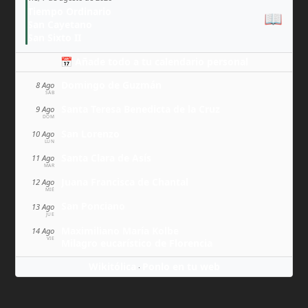
Tiempo Ordinario
📖
San Cayetano
San Sixto II
📅 Añade todo a tu calendario personal
Domingo de Guzmán
8 Ago
SÁB
Santa Teresa Benedicta de la Cruz
9 Ago
DOM
San Lorenzo
10 Ago
LUN
Santa Clara de Asís
11 Ago
MAR
Juana Francisca de Chantal
12 Ago
MIÉ
San Ponciano
13 Ago
JUE
Maximiliano María Kolbe
14 Ago
VIE
Milagro eucarístico de Florencia
Wikitólica
Ponlo en tu web
·