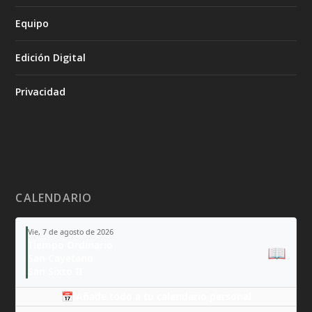
Equipo
Edición Digital
Privacidad
CALENDARIO
Vie, 7 de agosto de 2026
Tiempo Ordinario
📖
San Cayetano
San Sixto II
📅 Añade todo a tu calendario personal