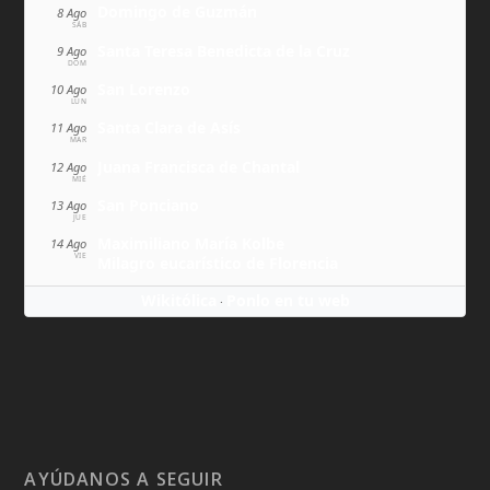
Domingo de Guzmán
8 Ago
SÁB
Santa Teresa Benedicta de la Cruz
9 Ago
DOM
San Lorenzo
10 Ago
LUN
Santa Clara de Asís
11 Ago
MAR
Juana Francisca de Chantal
12 Ago
MIÉ
San Ponciano
13 Ago
JUE
Maximiliano María Kolbe
14 Ago
VIE
Milagro eucarístico de Florencia
Wikitólica
Ponlo en tu web
·
AYÚDANOS A SEGUIR