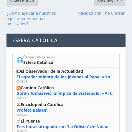
ANTERIOR
SIGUIENTE
¿Cómo ayudar a nuestros
Navidad con The Chosen
hijos a tener buenas
amistades?
ESFERA CATÓLICA
Últimas publicaciones
🌐
Esfera Católica
El Observador de la Actualidad
El agradecimiento de los jóvenes al Papa: «Hoy nos sentimos Iglesia»
07/08/26
Camino Católico
Goran Tomašević, olímpico de waterpolo: «Al terminar el Camino de Santiago entregué mi vida a Cristo; hablé con Dios y le dije: ‘Estoy listo; estoy a tu servicio. Puedo llevar lo que sea necesario para ti’»
06/08/26
Enciclopedia Católica
Profeta Balaam
04/08/26
El Puente
Tres horas atrapado con 'La Odisea' de Nolan
28/07/26