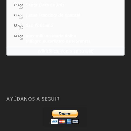
Santa Clara de Asís
11 Ago
MAR
Juana Francisca de Chantal
12 Ago
MIÉ
San Ponciano
13 Ago
JUE
Maximiliano María Kolbe
14 Ago
VIE
Milagro eucarístico de Florencia
Wikitólica
Ponlo en tu web
·
AYÚDANOS A SEGUIR