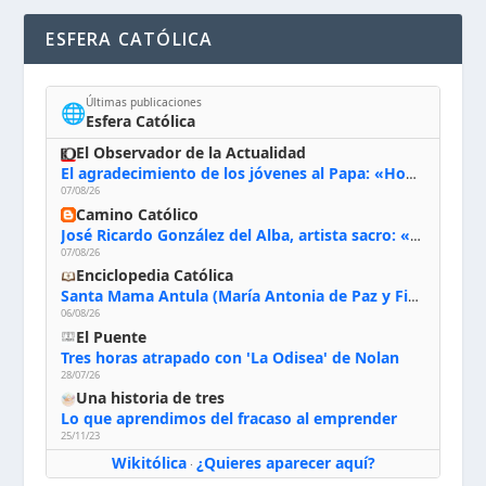
ESFERA CATÓLICA
Últimas publicaciones
🌐
Esfera Católica
El Observador de la Actualidad
El agradecimiento de los jóvenes al Papa: «Hoy nos sentimos Iglesia»
07/08/26
Camino Católico
José Ricardo González del Alba, artista sacro: «Yo oro, hablo con Dios, le pido al Espíritu Santo su inspiración y siempre pinto rezando el rosario para que sea Él quien actúe a través de mis manos»
07/08/26
Enciclopedia Católica
Santa Mama Antula (María Antonia de Paz y Figueroa)
06/08/26
El Puente
Tres horas atrapado con 'La Odisea' de Nolan
28/07/26
Una historia de tres
Lo que aprendimos del fracaso al emprender
25/11/23
Wikitólica
¿Quieres aparecer aquí?
·