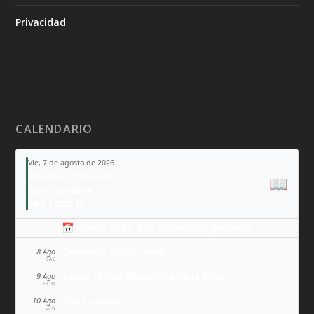
Privacidad
CALENDARIO
Vie, 7 de agosto de 2026
Tiempo Ordinario
📖
San Cayetano
San Sixto II
📅 Añade todo a tu calendario personal
Domingo de Guzmán
8 Ago
SÁB
Santa Teresa Benedicta de la Cruz
9 Ago
DOM
San Lorenzo
10 Ago
LUN