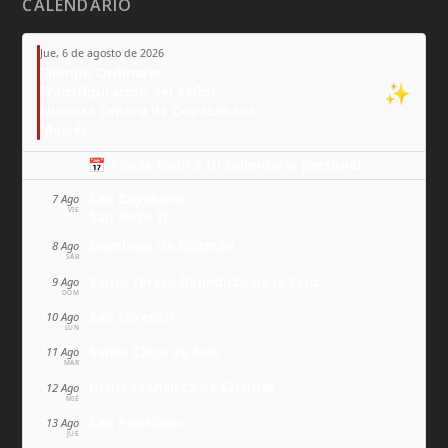
CALENDARIO
Jue, 6 de agosto de 2026
Tiempo Ordinario
✨
Transfiguración del Señor
Nuestra Señora de Copacabana
Moisés
📅 Añade todo a tu calendario personal
San Cayetano
7 Ago
VIE
San Sixto II
Domingo de Guzmán
8 Ago
SÁB
Santa Teresa Benedicta de la Cruz
9 Ago
DOM
San Lorenzo
10 Ago
LUN
Santa Clara de Asís
11 Ago
MAR
Juana Francisca de Chantal
12 Ago
MIÉ
San Ponciano
13 Ago
JUE