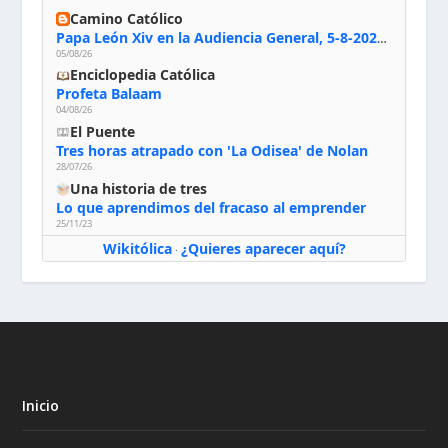
Camino Católico
Papa León Xiv en la Audiencia General, 5-8-2026: «Dios en el primer puesto; la oración, nuestra primera obligación; la liturgia, la primera fuente de la vida divina que se nos comunica, la primera escuela de nuestra vida espiritual»
05/08/26
Enciclopedia Católica
Profeta Balaam
04/08/26
El Puente
Tres horas atrapado con 'La Odisea' de Nolan
28/07/26
Una historia de tres
Lo que aprendimos del fracaso al emprender
25/11/23
Wikitólica
¿Quieres aparecer aquí?
·
Inicio