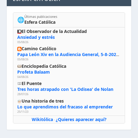
Últimas publicaciones
🌐
Esfera Católica
El Observador de la Actualidad
Ansiedad y estrés
05/08/26
Camino Católico
Papa León Xiv en la Audiencia General, 5-8-2026: «Dios en el primer puesto; la oración, nuestra primera obligación; la liturgia, la primera fuente de la vida divina que se nos comunica, la primera escuela de nuestra vida espiritual»
05/08/26
Enciclopedia Católica
Profeta Balaam
04/08/26
El Puente
Tres horas atrapado con 'La Odisea' de Nolan
28/07/26
Una historia de tres
Lo que aprendimos del fracaso al emprender
25/11/23
Wikitólica
¿Quieres aparecer aquí?
·