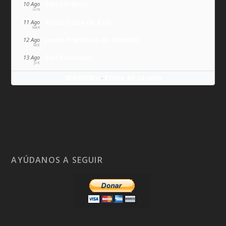
San Lorenzo
10 Ago
LUN
Santa Clara de Asís
11 Ago
MAR
Juana Francisca de Chantal
12 Ago
MIÉ
San Ponciano
13 Ago
JUE
Wikitólica
Ponlo en tu web
·
AYÚDANOS A SEGUIR