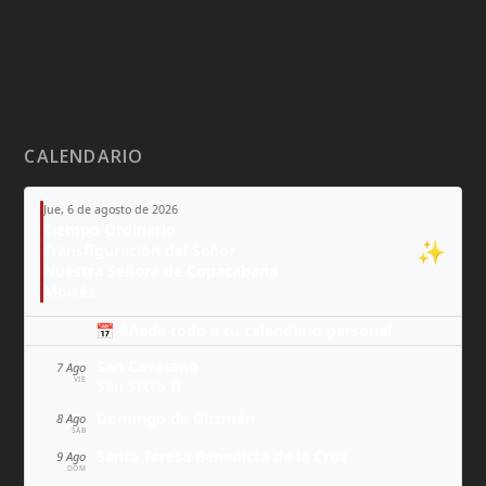
CALENDARIO
Jue, 6 de agosto de 2026
Tiempo Ordinario
✨
Transfiguración del Señor
Nuestra Señora de Copacabana
Moisés
📅 Añade todo a tu calendario personal
San Cayetano
7 Ago
VIE
San Sixto II
Domingo de Guzmán
8 Ago
SÁB
Santa Teresa Benedicta de la Cruz
9 Ago
DOM