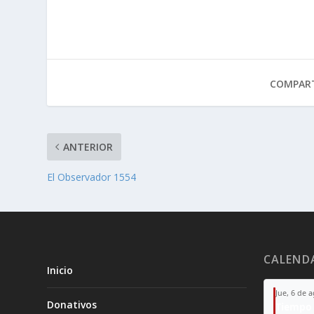
COMPART
ANTERIOR
El Observador 1554
CALEND
Inicio
Jue, 6 de 
Donativos
Tiempo 