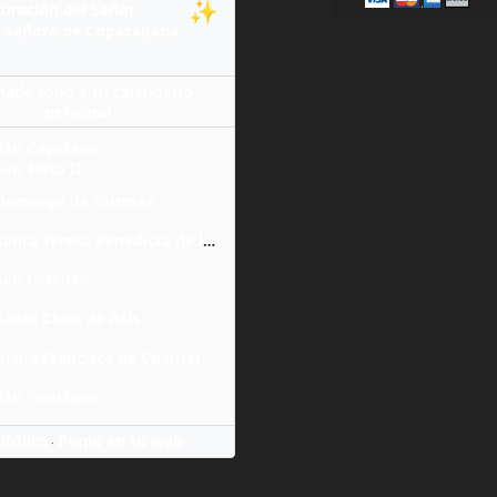
✨
guración del Señor
 Señora de Copacabana
ñade todo a tu calendario
personal
San Cayetano
San Sixto II
Domingo de Guzmán
Santa Teresa Benedicta de la Cruz
San Lorenzo
Santa Clara de Asís
Juana Francisca de Chantal
San Ponciano
itólica
Ponlo en tu web
·