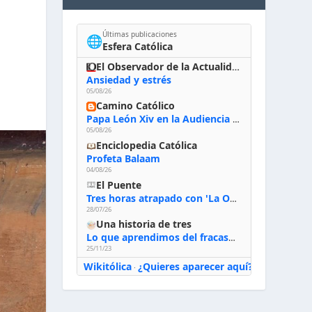
Últimas publicaciones
🌐
Esfera Católica
El Observador de la Actualidad
Ansiedad y estrés
05/08/26
Camino Católico
Papa León Xiv en la Audiencia General, 5-8-2026: «Dios en el primer puesto; la oración, nuestra primera obligación; la liturgia, la primera fuente de la vida divina que se nos comunica, la primera escuela de nuestra vida espiritual»
05/08/26
Enciclopedia Católica
Profeta Balaam
04/08/26
El Puente
Tres horas atrapado con 'La Odisea' de Nolan
28/07/26
Una historia de tres
Lo que aprendimos del fracaso al emprender
25/11/23
Wikitólica
¿Quieres aparecer aquí?
·