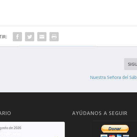
IR:
SIG
Nuestra Señora del Sá
ARIO
AYÚDANOS A SEGUIR
agosto de 2026
Ordinario