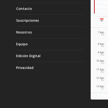
Transfi
Nuestra
Contacto
Moisés
📅 A
Suscripciones
Nosotros
7 Ago
VIE
Equipo
8 Ago
SÁB
9 Ago
Edición Digital
DOM
10 Ago
LUN
Privacidad
11 Ago
MAR
12 Ago
MIÉ
13 Ago
JUE
Wik