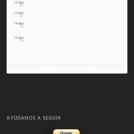
Juana Francisca de Chantal
12 Ago
MIÉ
San Ponciano
13 Ago
JUE
Maximiliano María Kolbe
14 Ago
VIE
Milagro eucarístico de Florencia
Asunción de la Virgen María
15 Ago
SÁB
Virgen de Covadonga
Virgen Negra de Le Puy
Virgen de Lluc
Nuestra Señora de Budslau
Wikitólica
Ponlo en tu web
·
AYÚDANOS A SEGUIR