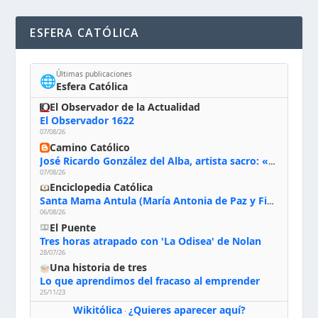
ESFERA CATÓLICA
Últimas publicaciones
🌐
Esfera Católica
El Observador de la Actualidad
El Observador 1622
07/08/26
Camino Católico
José Ricardo González del Alba, artista sacro: «Yo oro, hablo con Dios, le pido al Espíritu Santo su inspiración y siempre pinto rezando el rosario para que sea Él quien actúe a través de mis manos»
07/08/26
Enciclopedia Católica
Santa Mama Antula (María Antonia de Paz y Figueroa)
06/08/26
El Puente
Tres horas atrapado con 'La Odisea' de Nolan
28/07/26
Una historia de tres
Lo que aprendimos del fracaso al emprender
25/11/23
Wikitólica
¿Quieres aparecer aquí?
·