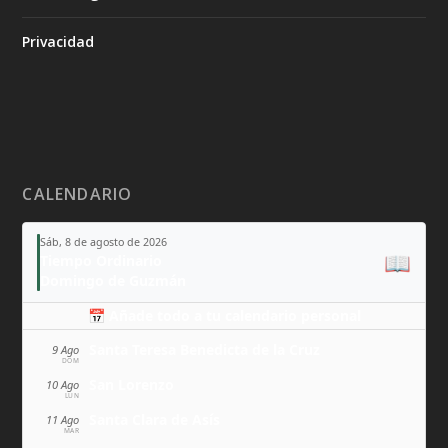
Privacidad
CALENDARIO
Sáb, 8 de agosto de 2026
📖
Tiempo Ordinario
Domingo de Guzmán
📅 Añade todo a tu calendario personal
Santa Teresa Benedicta de la Cruz
9 Ago
DOM
San Lorenzo
10 Ago
LUN
Santa Clara de Asís
11 Ago
MAR