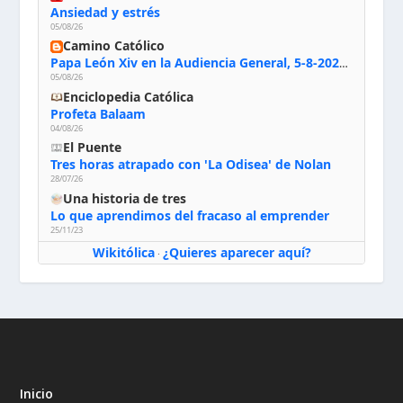
Ansiedad y estrés
05/08/26
Camino Católico
Papa León Xiv en la Audiencia General, 5-8-2026: «Dios en el primer puesto; la oración, nuestra primera obligación; la liturgia, la primera fuente de la vida divina que se nos comunica, la primera escuela de nuestra vida espiritual»
05/08/26
Enciclopedia Católica
Profeta Balaam
04/08/26
El Puente
Tres horas atrapado con 'La Odisea' de Nolan
28/07/26
Una historia de tres
Lo que aprendimos del fracaso al emprender
25/11/23
Wikitólica
¿Quieres aparecer aquí?
·
Inicio