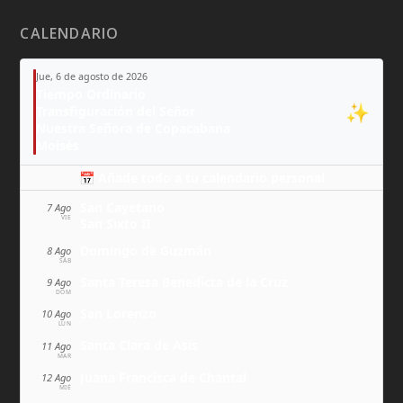
CALENDARIO
Jue, 6 de agosto de 2026
Tiempo Ordinario
✨
Transfiguración del Señor
Nuestra Señora de Copacabana
Moisés
📅 Añade todo a tu calendario personal
San Cayetano
7 Ago
VIE
San Sixto II
Domingo de Guzmán
8 Ago
SÁB
Santa Teresa Benedicta de la Cruz
9 Ago
DOM
San Lorenzo
10 Ago
LUN
Santa Clara de Asís
11 Ago
MAR
Juana Francisca de Chantal
12 Ago
MIÉ