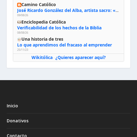
Camino Católico
José Ricardo González del Alba, artista sacro: «Yo oro, hablo con Dios, le pido al Espíritu Santo su inspiración y siempre pinto rezando el rosario para que sea Él quien actúe a través de mis manos»
09/08/26
Enciclopedia Católica
Verificabilidad de los hechos de la Biblia
08/08/26
Una historia de tres
Lo que aprendimos del fracaso al emprender
25/11/23
Wikitólica
¿Quieres aparecer aquí?
·
Inicio
Donativos
Contacto