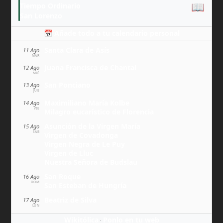
📖
Tiempo Ordinario
San Lorenzo
📅 Añade todo a tu calendario personal
Santa Clara de Asís
11 Ago
MAR
Juana Francisca de Chantal
12 Ago
MIÉ
San Ponciano
13 Ago
JUE
Maximiliano María Kolbe
14 Ago
VIE
Milagro eucarístico de Florencia
Asunción de la Virgen María
15 Ago
SÁB
Virgen de Covadonga
Virgen Negra de Le Puy
Virgen de Lluc
Nuestra Señora de Budslau
San Roque
16 Ago
DOM
San Esteban de Hungría
Beatriz de Silva
17 Ago
LUN
Wikitólica
Ponlo en tu web
·