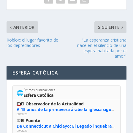
ANTERIOR
SIGUIENTE
Roblox: el lugar favorito de
“La esperanza cristiana
los depredadores
nace en el silencio de una
espera habitada por el
amor”
ESFERA CATÓLICA
Últimas publicaciones
🌐
Esfera Católica
El Observador de la Actualidad
A 15 años de la primavera árabe la iglesia sigue firme en Siria: “Queremos quedarnos”
09/08/26
El Puente
De Connecticut a Chiclayo: El Legado inquebrantable de Monseñor Juan Tomis Stack
09/08/26