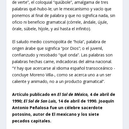
de verte”, el coloquial “quiúbole”, amalgama de tres
palabras qué-hubo-le; un le mexicanísimo y vacío que
ponemos al final de palabra y que no significa nada, sin
oficio ni beneficio gramatical (córrele, ándale, újule,
órale, súbele, híjole, y así hasta el infinito).
El saludo medio cosmopolita de “hola”, palabra de
origen árabe que significa “por Dios”; o el juvenil,
confianzudo y resobado “qué onda”. Las palabras son
palabras hechas carne, indicadoras del alma nacional.
“Y hay que acercarse al idioma español transoceánico -
concluye Moreno Villa-, como se acerca uno a un ser
caliente y animado, no a un producto gramatical”.
Artículo publicado en
El Sol de México,
4 de abril de
1990;
El Sol de San Luis,
14 de abril de 1990. Joaquín
Antonio Peñalosa fue un célebre sacerdote
potosino, autor de El mexicano y los siete
pecados capitales.