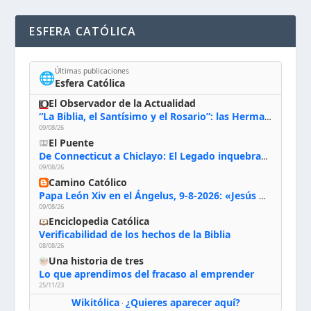
ESFERA CATÓLICA
Últimas publicaciones
🌐
Esfera Católica
El Observador de la Actualidad
“La Biblia, el Santísimo y el Rosario”: las Hermanas de Belén, evacuadas por el incendio de Huelva, España
09/08/26
El Puente
De Connecticut a Chiclayo: El Legado inquebrantable de Monseñor Juan Tomis Stack
09/08/26
Camino Católico
Papa León Xiv en el Ángelus, 9-8-2026: «Jesús no nos abandona y si lo acogemos con humildad con la oración, los sacramentos y la escucha de su Palabra, en Él encontraremos paz, luz y fuerza para nuestro camino»
09/08/26
Enciclopedia Católica
Verificabilidad de los hechos de la Biblia
08/08/26
Una historia de tres
Lo que aprendimos del fracaso al emprender
25/11/23
Wikitólica
¿Quieres aparecer aquí?
·