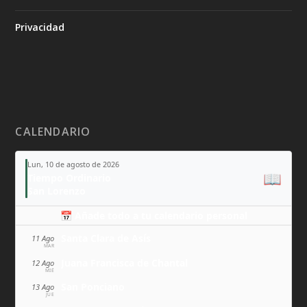
Privacidad
CALENDARIO
Lun, 10 de agosto de 2026
📖
Tiempo Ordinario
San Lorenzo
📅 Añade todo a tu calendario personal
Santa Clara de Asís
11 Ago
MAR
Juana Francisca de Chantal
12 Ago
MIÉ
San Ponciano
13 Ago
JUE