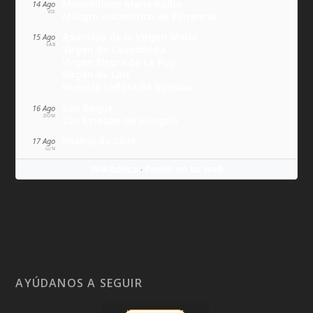
Maximiliano María Kolbe
14 Ago
VIE
Milagro eucarístico de Florencia
Asunción de la Virgen María
15 Ago
SÁB
Virgen de Covadonga
Virgen Negra de Le Puy
Virgen de Lluc
Nuestra Señora de Budslau
San Roque
16 Ago
DOM
San Esteban de Hungría
Beatriz de Silva
17 Ago
LUN
Wikitólica
Ponlo en tu web
·
AYÚDANOS A SEGUIR