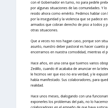
con el Gobernador en turno, no para pedirle preb
por algunas situaciones de las comunidades. Y 
resido ahora como emérito. Pedimos hablar con l
por la inseguridad y la violencia que se padece e
armados que cobran derecho de piso a todos y po
otras situaciones.
Que a veces no nos hagan caso, porque son situ
asunto, nuestro deber pastoral es hacer cuanto 
encerrarnos en nuestra comodidad, mientras el pu
Hace años, en una cena que tuvimos varios obispo
Zedillo, cuando él acababa de anunciar en la tele
le hicimos ver que eso no era verdad, y le expus
había manifestado. Sus colaboradores, para qued
realidad.
Hace unos meses, dialogando con una funcionaria 
exponerles los problemas del país, no lo hacem
colaboradores en el empeño de que haya justicia 