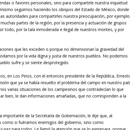
endas o favores personales, sino para compartirle nuestra inquietud
lo mismo seguimos haciendo los obispos del Estado de México, donde
as autoridades para compartirles nuestra preocupación, por ejemplo
n muchas partes de la región, por la presencia y actuación de grupos
r todo, por la tala inmoderada e ilegal de nuestros montes, y por
aciones que les exceden o porque no dimensionan la gravedad del
podamos por la vida digna y justa de nuestros pueblos. No podemos
eblo sufre y se siente desprotegido.
s, en Los Pinos, con el entonces presidente de la República, Ernest
visión que ya se había resuelto el problema del campo en nuestro país
imos varias situaciones de los campesinos que contradecían lo que
ar bien, le dan informaciones amañadas, que no corresponden a la
importante de la Secretaría de Gobernación, le dije que, al
os como si fuéramos enemigos del gobierno, sino como
y paz para todos. Le llamó la atención que se lo expresara, porque