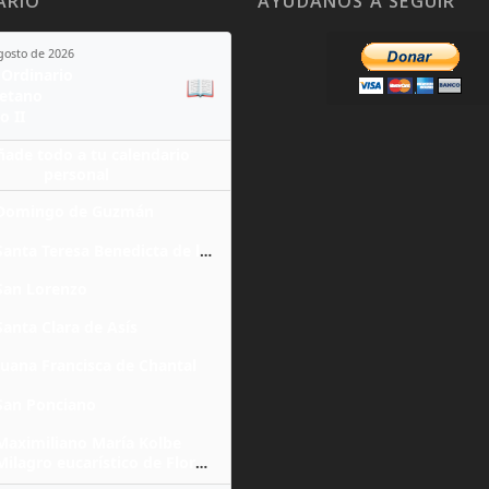
ARIO
AYÚDANOS A SEGUIR
agosto de 2026
Ordinario
📖
yetano
o II
ñade todo a tu calendario
personal
Domingo de Guzmán
Santa Teresa Benedicta de la Cruz
San Lorenzo
Santa Clara de Asís
Juana Francisca de Chantal
San Ponciano
Maximiliano María Kolbe
Milagro eucarístico de Florencia