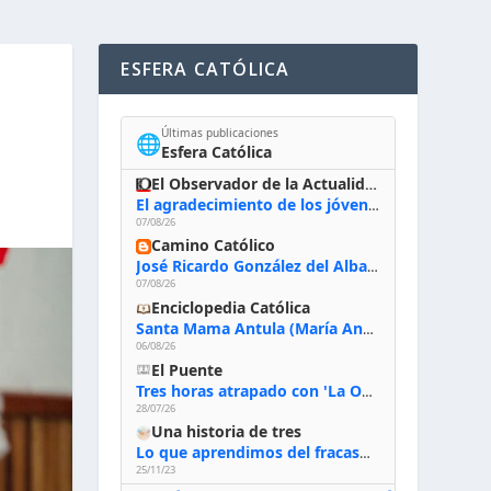
ESFERA CATÓLICA
Últimas publicaciones
🌐
Esfera Católica
El Observador de la Actualidad
El agradecimiento de los jóvenes al Papa: «Hoy nos sentimos Iglesia»
07/08/26
Camino Católico
José Ricardo González del Alba, artista sacro: «Yo oro, hablo con Dios, le pido al Espíritu Santo su inspiración y siempre pinto rezando el rosario para que sea Él quien actúe a través de mis manos»
07/08/26
Enciclopedia Católica
Santa Mama Antula (María Antonia de Paz y Figueroa)
06/08/26
El Puente
Tres horas atrapado con 'La Odisea' de Nolan
28/07/26
Una historia de tres
Lo que aprendimos del fracaso al emprender
25/11/23