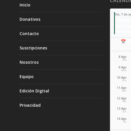
CALEND
Inicio
Vie, 7 de 
Donativos
Tiempo 
San Ca
San Sixt
Contacto
📅 A
Suscripciones
8 Ago
SÁB
Nosotros
9 Ago
DOM
Equipo
10 Ago
LUN
11 Ago
Edición Digital
MAR
12 Ago
MIÉ
Privacidad
13 Ago
JUE
14 Ago
VIE