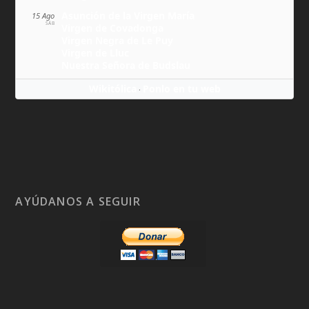
Asunción de la Virgen María
15 Ago
SÁB
Virgen de Covadonga
Virgen Negra de Le Puy
Virgen de Lluc
Nuestra Señora de Budslau
Wikitólica
Ponlo en tu web
·
AYÚDANOS A SEGUIR