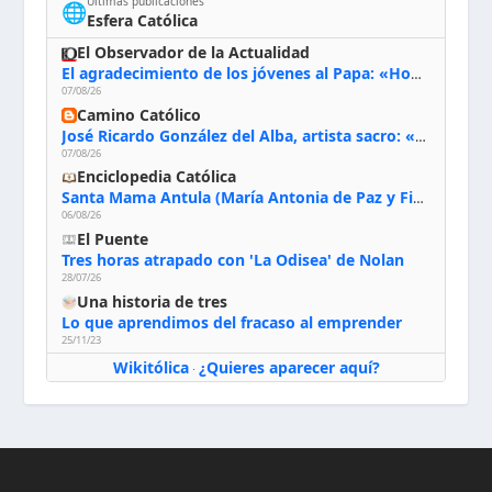
Últimas publicaciones
🌐
Esfera Católica
El Observador de la Actualidad
El agradecimiento de los jóvenes al Papa: «Hoy nos sentimos Iglesia»
07/08/26
Camino Católico
José Ricardo González del Alba, artista sacro: «Yo oro, hablo con Dios, le pido al Espíritu Santo su inspiración y siempre pinto rezando el rosario para que sea Él quien actúe a través de mis manos»
07/08/26
Enciclopedia Católica
Santa Mama Antula (María Antonia de Paz y Figueroa)
06/08/26
El Puente
Tres horas atrapado con 'La Odisea' de Nolan
28/07/26
Una historia de tres
Lo que aprendimos del fracaso al emprender
25/11/23
Wikitólica
¿Quieres aparecer aquí?
·