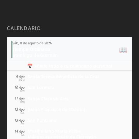
CALENDARIO
Sáb, 8 de agosto de 2026
📖
Tiempo Ordinario
Domingo de Guzmán
📅 Añade todo a tu calendario personal
Santa Teresa Benedicta de la Cruz
9 Ago
DOM
San Lorenzo
10 Ago
LUN
Santa Clara de Asís
11 Ago
MAR
Juana Francisca de Chantal
12 Ago
MIÉ
San Ponciano
13 Ago
JUE
Maximiliano María Kolbe
14 Ago
VIE
Milagro eucarístico de Florencia