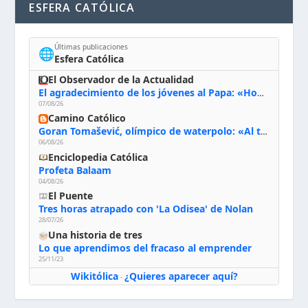
ESFERA CATÓLICA
Últimas publicaciones
🌐
Esfera Católica
El Observador de la Actualidad
El agradecimiento de los jóvenes al Papa: «Hoy nos sentimos Iglesia»
07/08/26
Camino Católico
Goran Tomašević, olímpico de waterpolo: «Al terminar el Camino de Santiago entregué mi vida a Cristo; hablé con Dios y le dije: ‘Estoy listo; estoy a tu servicio. Puedo llevar lo que sea necesario para ti’»
06/08/26
Enciclopedia Católica
Profeta Balaam
04/08/26
El Puente
Tres horas atrapado con 'La Odisea' de Nolan
28/07/26
Una historia de tres
Lo que aprendimos del fracaso al emprender
25/11/23
Wikitólica
¿Quieres aparecer aquí?
·