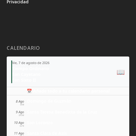
Privacidad
CALENDARIO
Vie, 7 de agosto de 2026
Tiempo Ordinario
📖
San Cayetano
San Sixto II
📅 Añade todo a tu calendario personal
Domingo de Guzmán
8 Ago
SÁB
Santa Teresa Benedicta de la Cruz
9 Ago
DOM
San Lorenzo
10 Ago
LUN
Santa Clara de Asís
11 Ago