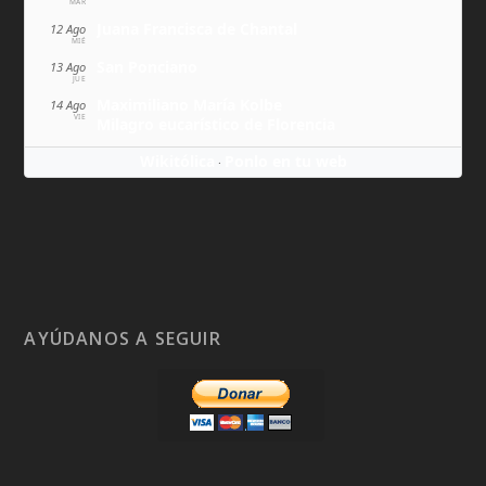
MAR
Juana Francisca de Chantal
12 Ago
MIÉ
San Ponciano
13 Ago
JUE
Maximiliano María Kolbe
14 Ago
VIE
Milagro eucarístico de Florencia
Wikitólica
Ponlo en tu web
·
AYÚDANOS A SEGUIR