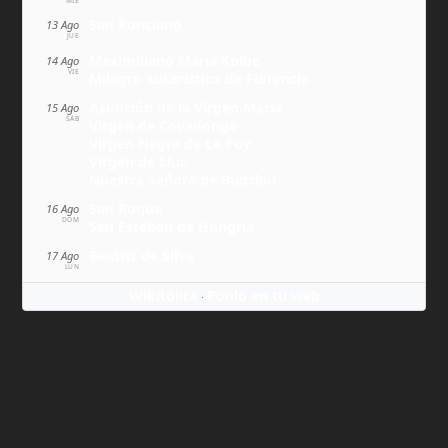
MIÉ
San Ponciano
13 Ago
JUE
Maximiliano María Kolbe
14 Ago
VIE
Milagro eucarístico de Florencia
Asunción de la Virgen María
15 Ago
SÁB
Virgen de Covadonga
Virgen Negra de Le Puy
Virgen de Lluc
Nuestra Señora de Budslau
San Roque
16 Ago
DOM
San Esteban de Hungría
Beatriz de Silva
17 Ago
LUN
Wikitólica
Ponlo en tu web
·