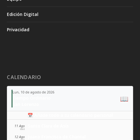
Edición Digital
Privacidad
CALENDARIO
Lun, 10 de agosto de 2026
📖
Tiempo Ordinario
San Lorenzo
📅 Añade todo a tu calendario personal
Santa Clara de Asís
11 Ago
MAR
Juana Francisca de Chantal
12 Ago