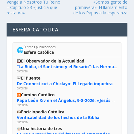
Venga a Nosotros Tu Reino
«Somos gente de
– Capítulo 33 «Justicia que
primavera»: El llamamiento
restaura»
de los Papas a la esperanza
ESFERA CATÓLICA
Últimas publicaciones
🌐
Esfera Católica
El Observador de la Actualidad
“La Biblia, el Santísimo y el Rosario”: las Hermanas de Belén, evacuadas por el incendio de Huelva, España
09/08/26
El Puente
De Connecticut a Chiclayo: El Legado inquebrantable de Monseñor Juan Tomis Stack
09/08/26
Camino Católico
Papa León Xiv en el Ángelus, 9-8-2026: «Jesús no nos abandona y si lo acogemos con humildad con la oración, los sacramentos y la escucha de su Palabra, en Él encontraremos paz, luz y fuerza para nuestro camino»
09/08/26
Enciclopedia Católica
Verificabilidad de los hechos de la Biblia
08/08/26
Una historia de tres