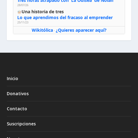
Tres horas atrapado con 'La Odisea' de Nolan
28/07/26
Una historia de tres
Lo que aprendimos del fracaso al emprender
25/11/23
Wikitólica
¿Quieres aparecer aquí?
·
Inicio
Donativos
Contacto
Suscripciones