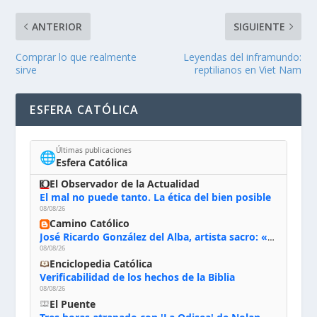
ANTERIOR
SIGUIENTE
Comprar lo que realmente
Leyendas del inframundo:
sirve
reptilianos en Viet Nam
ESFERA CATÓLICA
Últimas publicaciones
🌐
Esfera Católica
El Observador de la Actualidad
El mal no puede tanto. La ética del bien posible
08/08/26
Camino Católico
José Ricardo González del Alba, artista sacro: «Yo oro, hablo con Dios, le pido al Espíritu Santo su inspiración y siempre pinto rezando el rosario para que sea Él quien actúe a través de mis manos»
08/08/26
Enciclopedia Católica
Verificabilidad de los hechos de la Biblia
08/08/26
El Puente