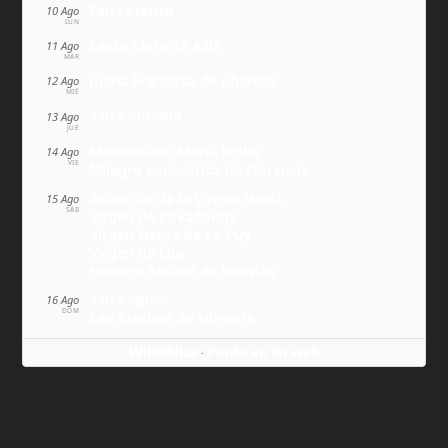
San Lorenzo
10 Ago
LUN
Santa Clara de Asís
11 Ago
MAR
Juana Francisca de Chantal
12 Ago
MIÉ
San Ponciano
13 Ago
JUE
Maximiliano María Kolbe
14 Ago
VIE
Milagro eucarístico de Florencia
Asunción de la Virgen María
15 Ago
SÁB
Virgen de Covadonga
Virgen Negra de Le Puy
Virgen de Lluc
Nuestra Señora de Budslau
San Roque
16 Ago
DOM
San Esteban de Hungría
Wikitólica
Ponlo en tu web
·