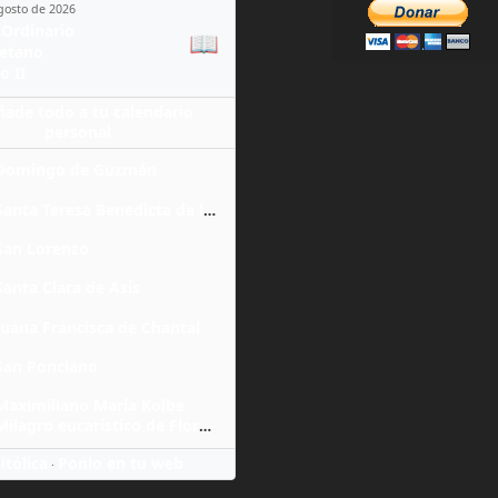
agosto de 2026
Ordinario
📖
yetano
o II
ñade todo a tu calendario
personal
Domingo de Guzmán
Santa Teresa Benedicta de la Cruz
San Lorenzo
Santa Clara de Asís
Juana Francisca de Chantal
San Ponciano
Maximiliano María Kolbe
Milagro eucarístico de Florencia
itólica
Ponlo en tu web
·