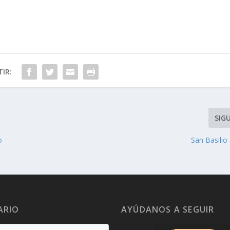
IR:
SIG
o
San Basilio
ARIO
AYÚDANOS A SEGUIR