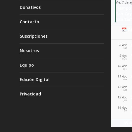
Vie, 7 de 
Donativos
Tiempo 
San Ca
San Sixt
Contacto
📅 A
Suscripciones
8 Ago
SÁB
Nosotros
9 Ago
DOM
Equipo
10 Ago
LUN
11 Ago
Edición Digital
MAR
12 Ago
MIÉ
Privacidad
13 Ago
JUE
14 Ago
VIE
Wik