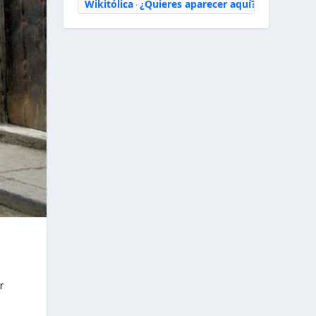
Wikitólica
¿Quieres aparecer aquí?
·
r