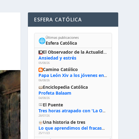
ESFERA CATÓLICA
Últimas publicaciones
🌐
Esfera Católica
El Observador de la Actualidad
Ansiedad y estrés
05/08/26
Camino Católico
Papa León Xiv a los jóvenes en Asís, 6-8-2026: «De san Francisco aprendan la radicalidad evangélica: no los vuelve ciegos ni violentos, sino sensibles, atentos, siempre en el seguimiento de Jesús, humildes y acogiendo a todos»
06/08/26
Enciclopedia Católica
Profeta Balaam
04/08/26
El Puente
Tres horas atrapado con 'La Odisea' de Nolan
28/07/26
Una historia de tres
Lo que aprendimos del fracaso al emprender
25/11/23