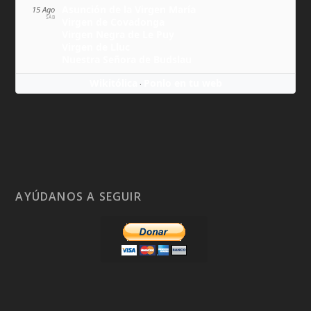
Asunción de la Virgen María
15 Ago
SÁB
Virgen de Covadonga
Virgen Negra de Le Puy
Virgen de Lluc
Nuestra Señora de Budslau
Wikitólica
Ponlo en tu web
·
AYÚDANOS A SEGUIR