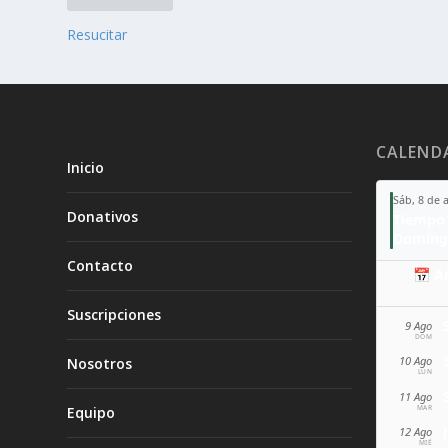
Resucitar
CALEND
Inicio
Sáb, 8 de 
Donativos
Tiempo 
Doming
Contacto
📅 A
Suscripciones
9 Ago
DOM
10 Ago
Nosotros
LUN
11 Ago
MAR
Equipo
12 Ago
MIÉ