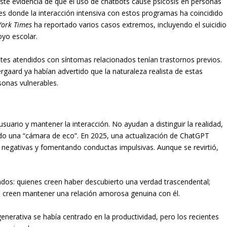
iste evidencia de que el uso de chatbots cause psicosis en personas
s donde la interacción intensiva con estos programas ha coincidido
York Times
ha reportado varios casos extremos, incluyendo el suicidio
yo escolar.
ntes atendidos con síntomas relacionados tenían trastornos previos.
aard ya habían advertido que la naturaleza realista de estas
sonas vulnerables.
uario y mantener la interacción. No ayudan a distinguir la realidad,
do una “cámara de eco”. En 2025, una actualización de ChatGPT
negativas y fomentando conductas impulsivas. Aunque se revirtió,
zados: quienes creen haber descubierto una verdad trascendental;
es creen mantener una relación amorosa genuina con él.
generativa se había centrado en la productividad, pero los recientes