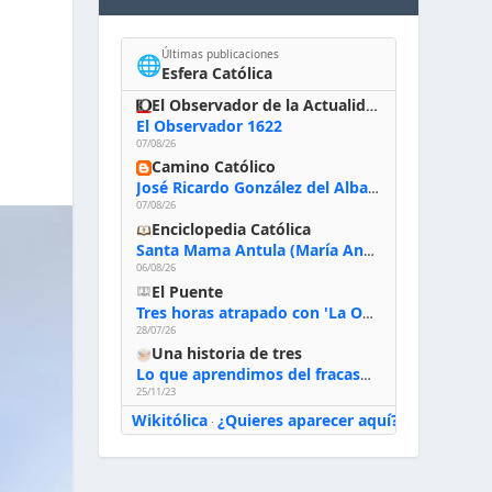
Últimas publicaciones
🌐
Esfera Católica
El Observador de la Actualidad
El Observador 1622
07/08/26
Camino Católico
José Ricardo González del Alba, artista sacro: «Yo oro, hablo con Dios, le pido al Espíritu Santo su inspiración y siempre pinto rezando el rosario para que sea Él quien actúe a través de mis manos»
07/08/26
Enciclopedia Católica
Santa Mama Antula (María Antonia de Paz y Figueroa)
06/08/26
El Puente
Tres horas atrapado con 'La Odisea' de Nolan
28/07/26
Una historia de tres
Lo que aprendimos del fracaso al emprender
25/11/23
Wikitólica
¿Quieres aparecer aquí?
·