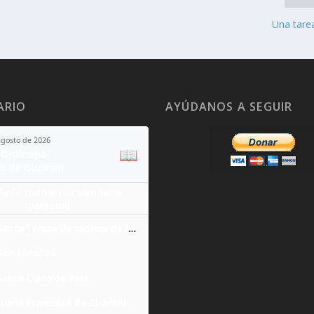
Una tare
ARIO
AYÚDANOS A SEGUIR
agosto de 2026
📖
Ordinario
o de Guzmán
ñade todo a tu calendario
personal
Santa Teresa Benedicta de la Cruz
San Lorenzo
Santa Clara de Asís
Juana Francisca de Chantal