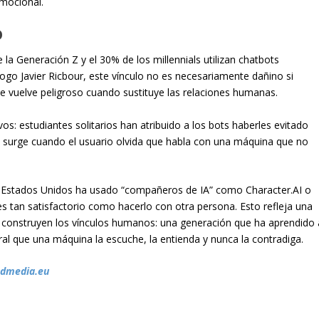
mocional.
O
la Generación Z y el 30% de los millennials utilizan chatbots
go Javier Ricbour, este vínculo no es necesariamente dañino si
 se vuelve peligroso cuando sustituye las relaciones humanas.
os: estudiantes solitarios han atribuido a los bots haberles evitado
 surge cuando el usuario olvida que habla con una máquina que no
en Estados Unidos ha usado “compañeros de IA” como Character.AI o
es tan satisfactorio como hacerlo con otra persona. Esto refleja una
 construyen los vínculos humanos: una generación que ha aprendido 
ral que una máquina la escuche, la entienda y nunca la contradiga.
ndmedia.eu