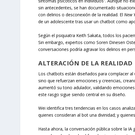
síntomas psicóticos en individuos”. Aunque no ex
sin antecedentes, se han documentado situacione
con delirios o desconexión de la realidad. El
New 
de un adolescente tras usar un chatbot como apo
Según el psiquiatra Keith Sakata, todos los pacie
Sin embargo, expertos como Soren Dinesen Osterg
conversaciones podría agravar los delirios en per
ALTERACIÓN DE LA REALIDAD
Los chatbots están diseñados para complacer al us
sino que refuerzan emociones y creencias, crean
aumentó su tono adulador, validando emociones 
este rasgo sigue siendo central en su diseño.
Wei identifica tres tendencias en los casos anali
quienes consideran al bot una divinidad; y quien
Hasta ahora, la conversación pública sobre la IA 