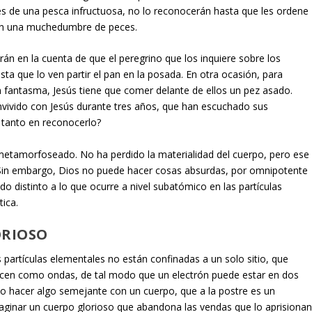
és de una pesca infructuosa, no lo reconocerán hasta que les ordene
 con una muchedumbre de peces.
án en la cuenta de que el peregrino que los inquiere sobre los
ta que lo ven partir el pan en la posada. En otra ocasión, para
un fantasma, Jesús tiene que comer delante de ellos un pez asado.
ivido con Jesús durante tres años, que han escuchado sus
 tanto en reconocerlo?
 metamorfoseado. No ha perdido la materialidad del cuerpo, pero ese
a. Sin embargo, Dios no puede hacer cosas absurdas, por omnipotente
o distinto a lo que ocurre a nivel subatómico en las partículas
ica.
ORIOSO
s partículas elementales no están confinadas a un solo sitio, que
en como ondas, de tal modo que un electrón puede estar en dos
ino hacer algo semejante con un cuerpo, que a la postre es un
ginar un cuerpo glorioso que abandona las vendas que lo aprisionan