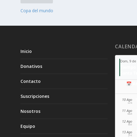
Copa del mundo
CALEND
Inicio
Dom, 9 de
Donativos
Tiempo 
Contacto
📅 A
Suscripciones
10 Ago
LUN
11 Ago
Nosotros
MAR
12 Ago
MIÉ
Equipo
13 Ago
JUE