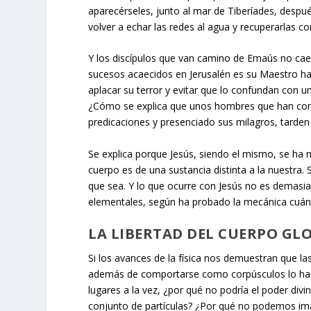
aparecérseles, junto al mar de Tiberíades, despu
volver a echar las redes al agua y recuperarlas
Y los discípulos que van camino de Emaús no caer
sucesos acaecidos en Jerusalén es su Maestro has
aplacar su terror y evitar que lo confundan con 
¿Cómo se explica que unos hombres que han conv
predicaciones y presenciado sus milagros, tarden
Se explica porque Jesús, siendo el mismo, se ha
cuerpo es de una sustancia distinta a la nuestr
que sea. Y lo que ocurre con Jesús no es demasiad
elementales, según ha probado la mecánica cuánt
LA LIBERTAD DEL CUERPO GL
Si los avances de la física nos demuestran que la
además de comportarse como corpúsculos lo hac
lugares a la vez, ¿por qué no podría el poder div
conjunto de partículas? ¿Por qué no podemos ima