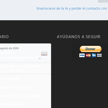
Enamorarse de la IA y perder el contacto con 
ARIO
AYÚDANOS A SEGUIR
 agosto de 2026
📖
Ordinario
Santa Teresa Benedicta de la Cruz
ñade todo a tu calendario
personal
San Lorenzo
Santa Clara de Asís
Juana Francisca de Chantal
San Ponciano