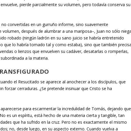
 envuelve, pierde parcialmente su volumen, pero todavía conserva su
ro, no convertidas en un gurruño informe, sino suavemente
rde volumen, después de alumbrar a una mariposa–, Juan no sólo nieg
sido robado (ningún ladrón en su sano juicio se habría entretenido
ino que lo habría tomado tal y como estaba), sino que también precis
s vendas o lienzos que envuelven su cadáver, desatarlas o romperlas,
subordinada a la materia.
TRANSFIGURADO
uando el Resucitado se aparece al anochecer a los discípulos, que
in forzar cerraduras. ¿Se pretende insinuar que Cristo se ha
 aparecerse para escarmentar la incredulidad de Tomás, dejando qu
o es un espíritu, está hecho de una materia cierta y tangible, tan
ueldades que ha sufrido en la cruz. Pero no es exactamente el mismo
os; no, desde luego, en su aspecto externo. Cuando vuelva a