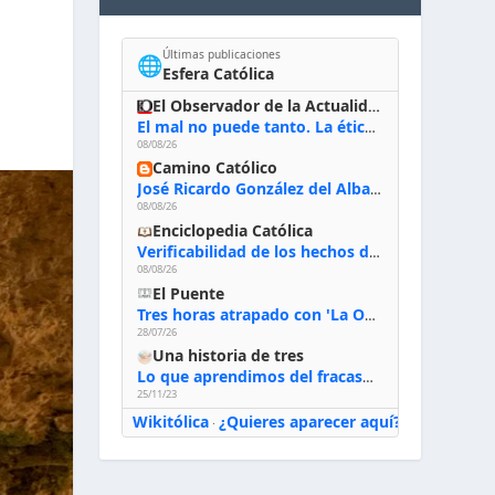
Últimas publicaciones
🌐
Esfera Católica
El Observador de la Actualidad
El mal no puede tanto. La ética del bien posible
08/08/26
Camino Católico
José Ricardo González del Alba, artista sacro: «Yo oro, hablo con Dios, le pido al Espíritu Santo su inspiración y siempre pinto rezando el rosario para que sea Él quien actúe a través de mis manos»
08/08/26
Enciclopedia Católica
Verificabilidad de los hechos de la Biblia
08/08/26
El Puente
Tres horas atrapado con 'La Odisea' de Nolan
28/07/26
Una historia de tres
Lo que aprendimos del fracaso al emprender
25/11/23
Wikitólica
¿Quieres aparecer aquí?
·