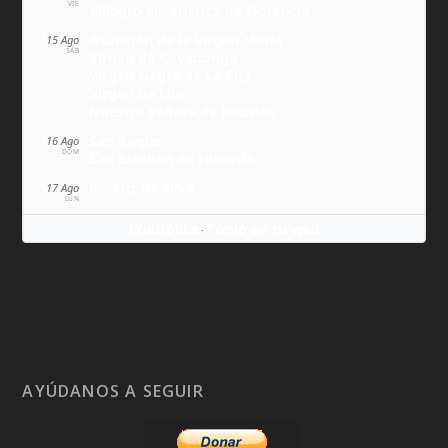
VIE
Milagro eucarístico de Florencia
Asunción de la Virgen María
15 Ago
SÁB
Virgen de Covadonga
Virgen Negra de Le Puy
Virgen de Lluc
Nuestra Señora de Budslau
San Roque
16 Ago
DOM
San Esteban de Hungría
Beatriz de Silva
17 Ago
LUN
Wikitólica
Ponlo en tu web
·
AYÚDANOS A SEGUIR