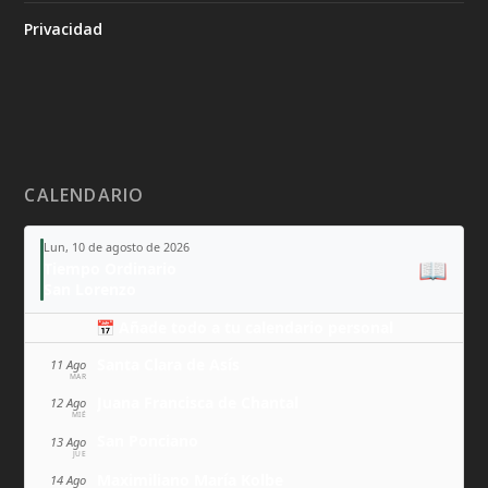
Privacidad
CALENDARIO
Lun, 10 de agosto de 2026
📖
Tiempo Ordinario
San Lorenzo
📅 Añade todo a tu calendario personal
Santa Clara de Asís
11 Ago
MAR
Juana Francisca de Chantal
12 Ago
MIÉ
San Ponciano
13 Ago
JUE
Maximiliano María Kolbe
14 Ago