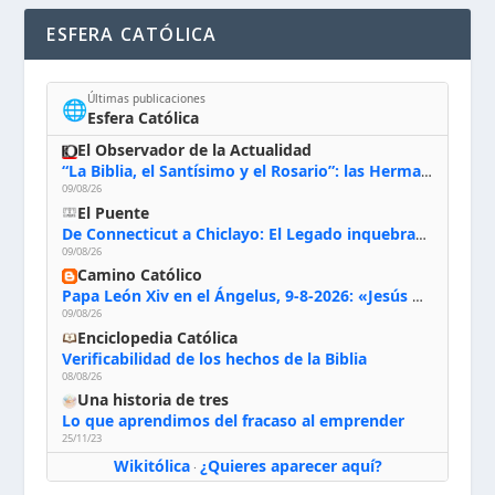
ESFERA CATÓLICA
Últimas publicaciones
🌐
Esfera Católica
El Observador de la Actualidad
“La Biblia, el Santísimo y el Rosario”: las Hermanas de Belén, evacuadas por el incendio de Huelva, España
09/08/26
El Puente
De Connecticut a Chiclayo: El Legado inquebrantable de Monseñor Juan Tomis Stack
09/08/26
Camino Católico
Papa León Xiv en el Ángelus, 9-8-2026: «Jesús no nos abandona y si lo acogemos con humildad con la oración, los sacramentos y la escucha de su Palabra, en Él encontraremos paz, luz y fuerza para nuestro camino»
09/08/26
Enciclopedia Católica
Verificabilidad de los hechos de la Biblia
08/08/26
Una historia de tres
Lo que aprendimos del fracaso al emprender
25/11/23
Wikitólica
¿Quieres aparecer aquí?
·