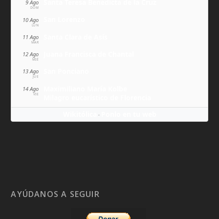
Santa Teresa Benedicta de la Cruz
9 Ago
DOM
San Lorenzo
10 Ago
LUN
Santa Clara de Asís
11 Ago
MAR
Juana Francisca de Chantal
12 Ago
MIÉ
San Ponciano
13 Ago
JUE
Maximiliano María Kolbe
14 Ago
VIE
Milagro eucarístico de Florencia
Wikitólica
Ponlo en tu web
·
AYÚDANOS A SEGUIR