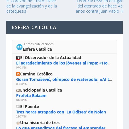
El Corazón de Cristo: clave
León XIV reza en el lugar
de la evangelización y de la
del atentado de hace 45
catequesis
años contra Juan Pablo II
ESFERA CATÓLICA
Últimas publicaciones
🌐
Esfera Católica
El Observador de la Actualidad
El agradecimiento de los jóvenes al Papa: «Hoy nos sentimos Iglesia»
07/08/26
Camino Católico
Goran Tomašević, olímpico de waterpolo: «Al terminar el Camino de Santiago entregué mi vida a Cristo; hablé con Dios y le dije: ‘Estoy listo; estoy a tu servicio. Puedo llevar lo que sea necesario para ti’»
06/08/26
Enciclopedia Católica
Profeta Balaam
04/08/26
El Puente
Tres horas atrapado con 'La Odisea' de Nolan
28/07/26
Una historia de tres
Lo que aprendimos del fracaso al emprender