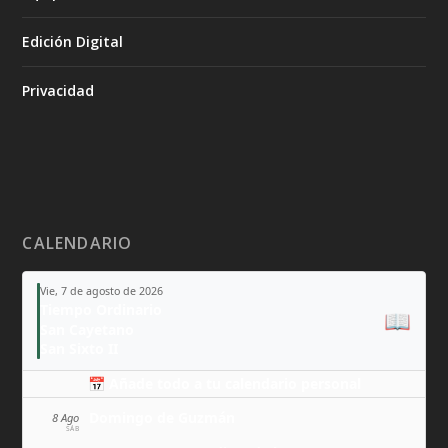
Edición Digital
Privacidad
CALENDARIO
Vie, 7 de agosto de 2026
Tiempo Ordinario
📖
San Cayetano
San Sixto II
📅 Añade todo a tu calendario personal
Domingo de Guzmán
8 Ago
SÁB