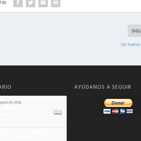
IR:
SIG
Un nuevo
ARIO
AYÚDANOS A SEGUIR
agosto de 2026
Ordinario
📖
yetano
o II
ñade todo a tu calendario
personal