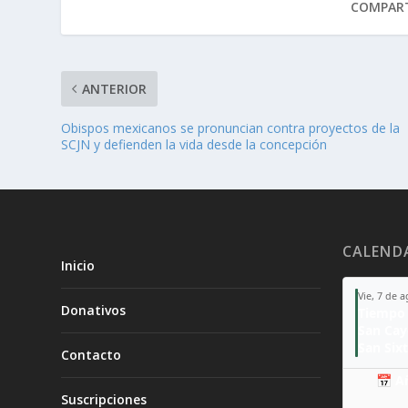
COMPART
ANTERIOR
Obispos mexicanos se pronuncian contra proyectos de la
SCJN y defienden la vida desde la concepción
CALEND
Inicio
Vie, 7 de 
Donativos
Tiempo 
San Ca
San Sixt
Contacto
📅 A
Suscripciones