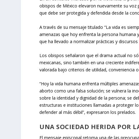
obispos de México elevaron nuevamente su voz p
que debe ser protegida y defendida desde la conc
A través de su mensaje titulado “La vida es siemp
amenazas que hoy enfrenta la persona humana y ad
que ha llevado a normalizar prácticas y discursos
Los obispos señalaron que el drama actual no sólo 
mexicanas, sino también en una creciente indifer
valorada bajo criterios de utilidad, conveniencia o
“Hoy la vida humana enfrenta múltiples amenazas 
aborto como una falsa solución; se vulnera la in
sobre la identidad y dignidad de la persona; se de
estructuras e instituciones llamadas a proteger 
defender al más débil”, expresaron los prelados.
UNA SOCIEDAD HERIDA POR L
El mensaje episcopal retoma una de las preocupaci