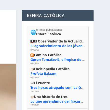
ESFERA CATÓLICA
Últimas publicaciones
🌐
Esfera Católica
El Observador de la Actualidad
El agradecimiento de los jóvenes al Papa: «Hoy nos sentimos Iglesia»
07/08/26
Camino Católico
Goran Tomašević, olímpico de waterpolo: «Al terminar el Camino de Santiago entregué mi vida a Cristo; hablé con Dios y le dije: ‘Estoy listo; estoy a tu servicio. Puedo llevar lo que sea necesario para ti’»
06/08/26
Enciclopedia Católica
Profeta Balaam
04/08/26
El Puente
Tres horas atrapado con 'La Odisea' de Nolan
28/07/26
Una historia de tres
Lo que aprendimos del fracaso al emprender
25/11/23