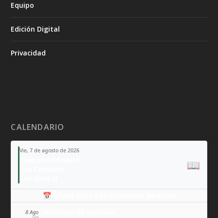
Equipo
Edición Digital
Privacidad
CALENDARIO
Vie, 7 de agosto de 2026
Tiempo Ordinario
📖
San Cayetano
San Sixto II
📅 Añade todo a tu calendario personal
Domingo de Guzmán
8 Ago
SÁB