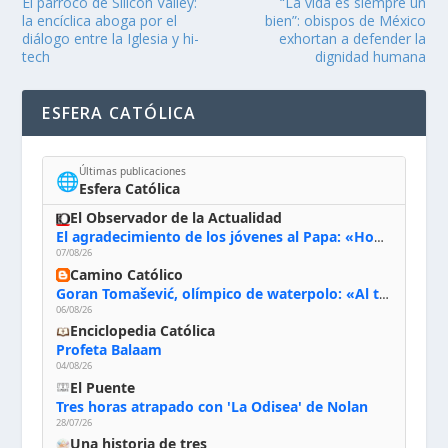
El párroco de Silicon Valley:
“La vida es siempre un
la encíclica aboga por el
bien”: obispos de México
diálogo entre la Iglesia y hi-
exhortan a defender la
tech
dignidad humana
ESFERA CATÓLICA
Últimas publicaciones
🌐
Esfera Católica
El Observador de la Actualidad
El agradecimiento de los jóvenes al Papa: «Hoy nos sentimos Iglesia»
07/08/26
Camino Católico
Goran Tomašević, olímpico de waterpolo: «Al terminar el Camino de Santiago entregué mi vida a Cristo; hablé con Dios y le dije: ‘Estoy listo; estoy a tu servicio. Puedo llevar lo que sea necesario para ti’»
06/08/26
Enciclopedia Católica
Profeta Balaam
04/08/26
El Puente
Tres horas atrapado con 'La Odisea' de Nolan
28/07/26
Una historia de tres