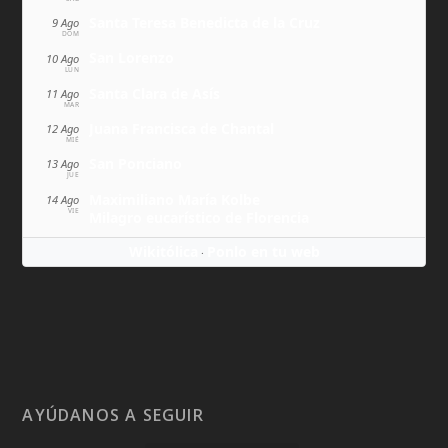
Santa Teresa Benedicta de la Cruz
9 Ago
DOM
San Lorenzo
10 Ago
LUN
Santa Clara de Asís
11 Ago
MAR
Juana Francisca de Chantal
12 Ago
MIÉ
San Ponciano
13 Ago
JUE
Maximiliano María Kolbe
14 Ago
VIE
Milagro eucarístico de Florencia
Wikitólica
Ponlo en tu web
·
AYÚDANOS A SEGUIR