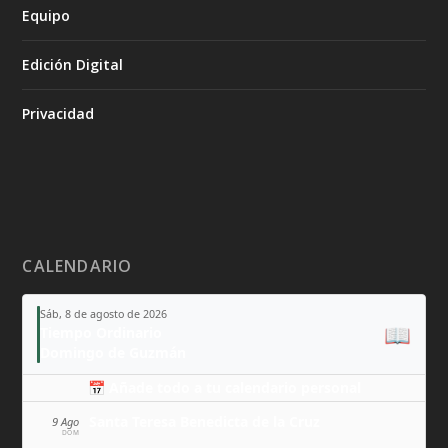
Equipo
Edición Digital
Privacidad
CALENDARIO
Sáb, 8 de agosto de 2026
📖
Tiempo Ordinario
Domingo de Guzmán
📅 Añade todo a tu calendario personal
Santa Teresa Benedicta de la Cruz
9 Ago
DOM