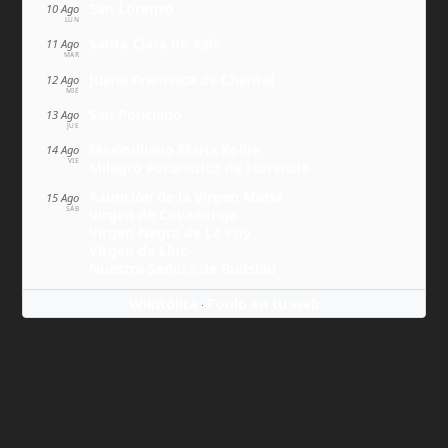
San Lorenzo
10 Ago
LUN
Santa Clara de Asís
11 Ago
MAR
Juana Francisca de Chantal
12 Ago
MIÉ
San Ponciano
13 Ago
JUE
Maximiliano María Kolbe
14 Ago
VIE
Milagro eucarístico de Florencia
Asunción de la Virgen María
15 Ago
SÁB
Virgen de Covadonga
Virgen Negra de Le Puy
Virgen de Lluc
Nuestra Señora de Budslau
Wikitólica
Ponlo en tu web
·