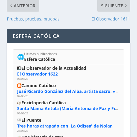
ANTERIOR
SIGUIENTE
Pruebas, pruebas, pruebas
El Observador 1611
ESFERA CATÓLICA
Últimas publicaciones
🌐
Esfera Católica
El Observador de la Actualidad
El Observador 1622
07/08/26
Camino Católico
José Ricardo González del Alba, artista sacro: «Yo oro, hablo con Dios, le pido al Espíritu Santo su inspiración y siempre pinto rezando el rosario para que sea Él quien actúe a través de mis manos»
07/08/26
Enciclopedia Católica
Santa Mama Antula (María Antonia de Paz y Figueroa)
06/08/26
El Puente
Tres horas atrapado con 'La Odisea' de Nolan
28/07/26