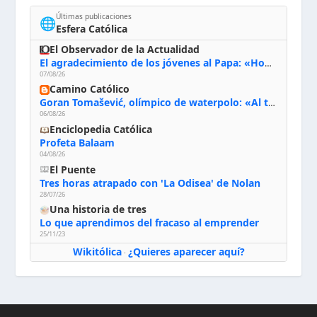
Últimas publicaciones
🌐
Esfera Católica
El Observador de la Actualidad
El agradecimiento de los jóvenes al Papa: «Hoy nos sentimos Iglesia»
07/08/26
Camino Católico
Goran Tomašević, olímpico de waterpolo: «Al terminar el Camino de Santiago entregué mi vida a Cristo; hablé con Dios y le dije: ‘Estoy listo; estoy a tu servicio. Puedo llevar lo que sea necesario para ti’»
06/08/26
Enciclopedia Católica
Profeta Balaam
04/08/26
El Puente
Tres horas atrapado con 'La Odisea' de Nolan
28/07/26
Una historia de tres
Lo que aprendimos del fracaso al emprender
25/11/23
Wikitólica
¿Quieres aparecer aquí?
·