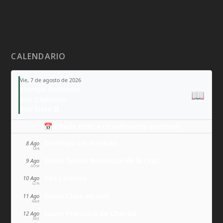
CALENDARIO
Vie, 7 de agosto de 2026
Tiempo Ordinario
📖
San Cayetano
San Sixto II
📅 Añade todo a tu calendario personal
Domingo de Guzmán
8 Ago
SÁB
Santa Teresa Benedicta de la Cruz
9 Ago
DOM
San Lorenzo
10 Ago
LUN
Santa Clara de Asís
11 Ago
MAR
Juana Francisca de Chantal
12 Ago
MIÉ