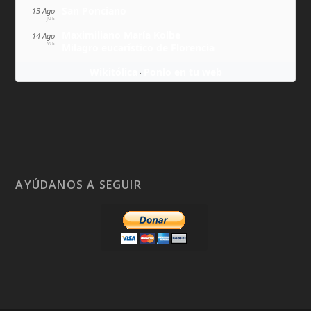
San Ponciano
13 Ago
JUE
Maximiliano María Kolbe
14 Ago
VIE
Milagro eucarístico de Florencia
Wikitólica
Ponlo en tu web
·
AYÚDANOS A SEGUIR