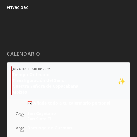
Privacidad
CALENDARIO
Jue, 6 de agosto de 2026
Tiempo Ordinario
✨
Transfiguración del Señor
Nuestra Señora de Copacabana
Moisés
📅 Añade todo a tu calendario personal
San Cayetano
7 Ago
VIE
San Sixto II
Domingo de Guzmán
8 Ago
SÁB