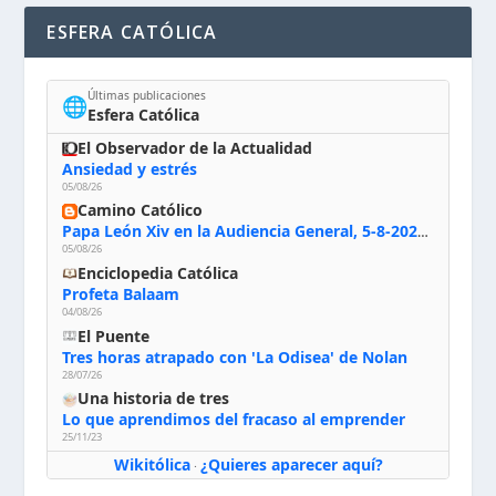
ESFERA CATÓLICA
Últimas publicaciones
🌐
Esfera Católica
El Observador de la Actualidad
Ansiedad y estrés
05/08/26
Camino Católico
Papa León Xiv en la Audiencia General, 5-8-2026: «Dios en el primer puesto; la oración, nuestra primera obligación; la liturgia, la primera fuente de la vida divina que se nos comunica, la primera escuela de nuestra vida espiritual»
05/08/26
Enciclopedia Católica
Profeta Balaam
04/08/26
El Puente
Tres horas atrapado con 'La Odisea' de Nolan
28/07/26
Una historia de tres
Lo que aprendimos del fracaso al emprender
25/11/23
Wikitólica
¿Quieres aparecer aquí?
·