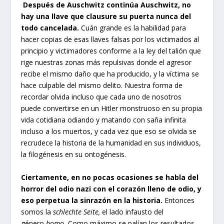
Después de Auschwitz continúa Auschwitz, no
hay una llave que clausure su puerta nunca del
todo cancelada.
Cuán grande es la habilidad para
hacer copias de esas llaves falsas por los victimados al
principio y victimadores conforme a la ley del talión que
rige nuestras zonas más repulsivas donde el agresor
recibe el mismo daño que ha producido, y la víctima se
hace culpable del mismo delito. Nuestra forma de
recordar olvida incluso que cada uno de nosotros
puede convertirse en un Hitler monstruoso en su propia
vida cotidiana odiando y matando con saña infinita
incluso a los muertos, y cada vez que eso se olvida se
recrudece la historia de la humanidad en sus individuos,
la filogénesis en su ontogénesis.
Ciertamente, en no pocas ocasiones se habla del
horror del odio nazi con el corazón lleno de odio, y
eso perpetua la sinrazón en la historia.
Entonces
somos la
schlechte Seite,
el lado infausto del
género
homo.
Como máximo se palían los resultados