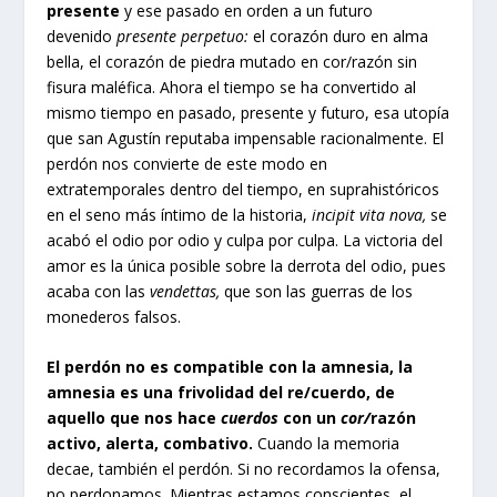
presente
y ese pasado en orden a un futuro
devenido
presente perpetuo:
el corazón duro en alma
bella, el corazón de piedra mutado en cor/razón sin
fisura maléfica. Ahora el tiempo se ha convertido al
mismo tiempo en pasado, presente y futuro, esa utopía
que san Agustín reputaba impensable racionalmente. El
perdón nos convierte de este modo en
extratemporales dentro del tiempo, en suprahistóricos
en el seno más íntimo de la historia,
incipit vita nova,
se
acabó el odio por odio y culpa por culpa. La victoria del
amor es la única posible sobre la derrota del odio, pues
acaba con las
vendettas,
que son las guerras de los
monederos falsos.
El perdón no es compatible con la amnesia, la
amnesia es una frivolidad del re/cuerdo, de
aquello que nos hace
cuerdos
con un
cor/
razón
activo, alerta, combativo.
Cuando la memoria
decae, también el perdón. Si no recordamos la ofensa,
no perdonamos. Mientras estamos conscientes, el