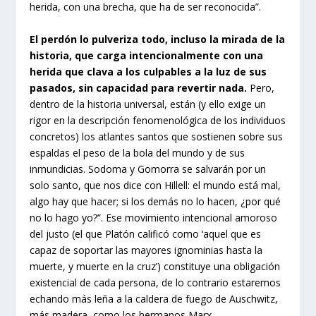
herida, con una brecha, que ha de ser reconocida”.
El perdón lo pulveriza todo, incluso la mirada de la
historia, que carga intencionalmente con una
herida que clava a los culpables a la luz de sus
pasados, sin capacidad para revertir nada.
Pero,
dentro de la historia universal, están (y ello exige un
rigor en la descripción fenomenológica de los individuos
concretos) los atlantes santos que sostienen sobre sus
espaldas el peso de la bola del mundo y de sus
inmundicias. Sodoma y Gomorra se salvarán por un
solo santo, que nos dice con Hillell: el mundo está mal,
algo hay que hacer; si los demás no lo hacen, ¿por qué
no lo hago yo?”. Ese movimiento intencional amoroso
del justo (el que Platón calificó como ‘aquel que es
capaz de soportar las mayores ignominias hasta la
muerte, y muerte en la cruz’) constituye una obligación
existencial de cada persona, de lo contrario estaremos
echando más leña a la caldera de fuego de Auschwitz,
más madera, como los hermanos Marx.