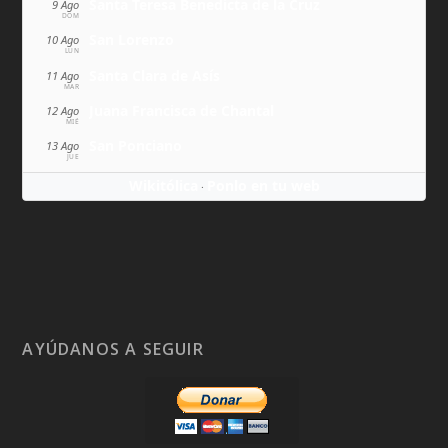
Santa Teresa Benedicta de la Cruz
9 Ago
DOM
San Lorenzo
10 Ago
LUN
Santa Clara de Asís
11 Ago
MAR
Juana Francisca de Chantal
12 Ago
MIÉ
San Ponciano
13 Ago
JUE
Wikitólica
Ponlo en tu web
·
AYÚDANOS A SEGUIR