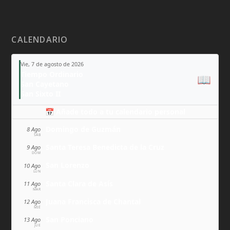
CALENDARIO
Vie, 7 de agosto de 2026
Tiempo Ordinario
📖
San Cayetano
San Sixto II
📅 Añade todo a tu calendario personal
Domingo de Guzmán
8 Ago
SÁB
Santa Teresa Benedicta de la Cruz
9 Ago
DOM
San Lorenzo
10 Ago
LUN
Santa Clara de Asís
11 Ago
MAR
Juana Francisca de Chantal
12 Ago
MIÉ
San Ponciano
13 Ago
JUE