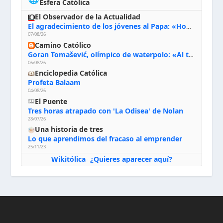
Esfera Católica
El Observador de la Actualidad
El agradecimiento de los jóvenes al Papa: «Hoy nos sentimos Iglesia»
07/08/26
Camino Católico
Goran Tomašević, olímpico de waterpolo: «Al terminar el Camino de Santiago entregué mi vida a Cristo; hablé con Dios y le dije: ‘Estoy listo; estoy a tu servicio. Puedo llevar lo que sea necesario para ti’»
06/08/26
Enciclopedia Católica
Profeta Balaam
04/08/26
El Puente
Tres horas atrapado con 'La Odisea' de Nolan
28/07/26
Una historia de tres
Lo que aprendimos del fracaso al emprender
25/11/23
Wikitólica
¿Quieres aparecer aquí?
·