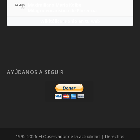
Maximiliano María Kolbe
14 Ago
VIE
Milagro eucarístico de Florencia
Wikitólica
Ponlo en tu web
·
AYÚDANOS A SEGUIR
1995-2026 El Observador de la actualidad | Derechos